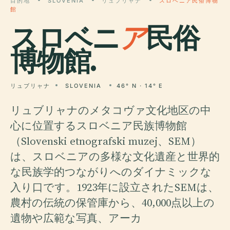
目的地
SLOVENIA
リュブリャナ
スロベニア民俗博物
館
スロベニ
ア
民俗
博物館.
リュブリャナ
SLOVENIA
46° N · 14° E
リュブリャナのメタコヴァ文化地区の中
心に位置するスロベニア民族博物館
（Slovenski etnografski muzej、SEM）
は、スロベニアの多様な文化遺産と世界的
な民族学的つながりへのダイナミックな
入り口です。1923年に設立されたSEMは、
農村の伝統の保管庫から、40,000点以上の
遺物や広範な写真、アーカ