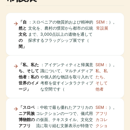
「自
：スロベニアの物質的および精神的
SEM：
）。
然と
文化を、農村の慣習から都市の伝統
常設展
文化
まで、3,000点以上の遺物を通して
の
探求するフラッグシップ展です（
間」
「私、私た
：アイデンティティと帰属意
SEM：
）。
ち、そして
識について、マルチメディア
私、私
他者：私の
や個人的な物語を取り入れて
たち、
世界のイメ
考察を促すインタラクティブ
そして
ージ」
な空間です（
他者
「スロベ
：中欧で最も優れたアフリカの
SEM：
）。
ニア民族
コレクションの一つで、儀式用
アフリ
博物館の
の仮面、テキスタイル、文化交
カコレ
アフリ
流に取り組む文脈表示が特徴で
クショ