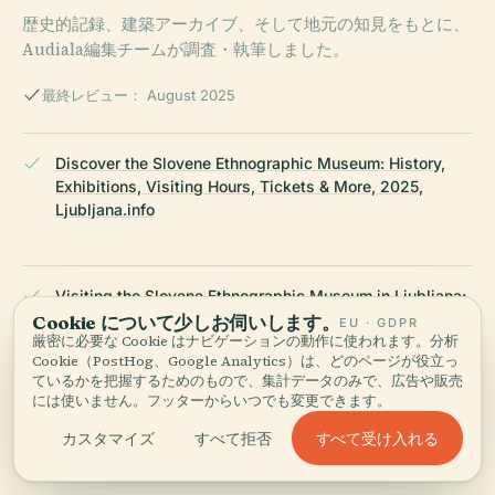
歴史的記録、建築アーカイブ、そして地元の知見をもとに、
Audiala編集チームが調査・執筆しました。
最終レビュー： August 2025
Discover the Slovene Ethnographic Museum: History,
Exhibitions, Visiting Hours, Tickets & More, 2025,
Ljubljana.info
Visiting the Slovene Ethnographic Museum in Ljubljana:
Hours, Tickets, and Cultural Insights, 2025, The
Cookie について少しお伺いします。
EU · GDPR
厳密に必要な Cookie はナビゲーションの動作に使われます。分析
Slovenia
Cookie（PostHog、Google Analytics）は、どのページが役立っ
ているかを把握するためのもので、集計データのみで、広告や販売
には使いません。フッターからいつでも変更できます。
Visiting the Slovene Ethnographic Museum in Ljubljana:
すべて受け入れる
カスタマイズ
すべて拒否
Hours, Tickets & Exhibitions, 2025, SEM official website