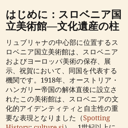
はじめに：スロベニア国
立美術館—文化遺産の柱
リュブリャナの中心部に位置するス
ロベニア国立美術館は、スロベニア
およびヨーロッパ美術の保存、展
示、祝賀において、同国を代表する
機関です。1918年、オーストリア・
ハンガリー帝国の解体直後に設立さ
れたこの美術館は、スロベニアの文
化的アイデンティティと自主性の重
要な表現となりました（
Spotting
History
;
culture.si
）。1世紀以上に