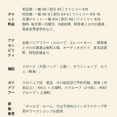
常設展: 一般 €8 | 割引 €5 | ファミリー €16
チケ
特別展: 一般 €6-8 | 割引 €4-5 | ファミリー €12-16
ット
共通チケット: 一般 €14 | 割引 €8 | ファミリー €28
料金
無料: 毎月第一日曜日、6歳未満、障害者とその介護者、
美術史専攻学生など。
アク
全館バリアフリー（スロープ、エレベーター）、障害者
セシ
とその介護者は無料入場。オーディオガイド、多言語資
ビリ
料、特別支援あり。
ティ
クローク（大型バッグ・上着）、ギフトショップ、カフ
施設
ェ（軽食）。
ガイ
スロベニア語、英語、その他言語で予約可能。団体（10
ドツ
名以上）: €4/人 + 入場料。小グループ（3-9名）: €50/
アー
グループ + 入場料。
家
「ギャルズ・ルーム」では子供向けインタラクティブ学
族・
習やワークショップを提供。
教育