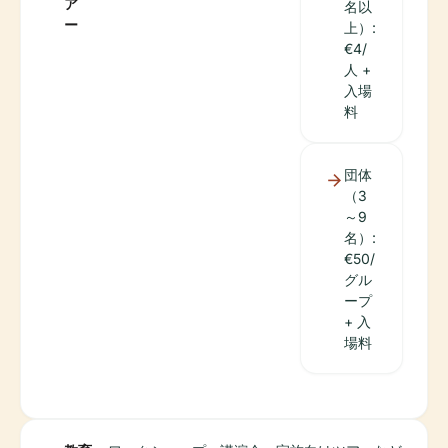
ア
名以
ー
上）:
€4/
人 +
入場
料
団体
（3
～9
名）:
€50/
グル
ープ
+ 入
場料