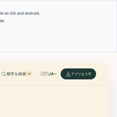
able on iOS and Android.
de.
都市を検索
🇯🇵
JA
アプリを入手
⌘K