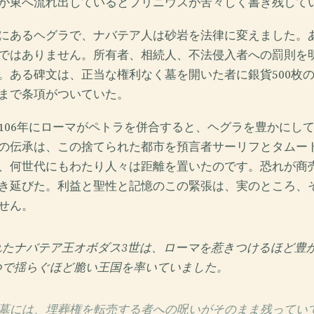
が東へ流れ出しているとプリニウスが苦々しく書き残して
にあるヘグラで、ナバテア人は砂岩を法律に変えました。
ではありません。所有者、相続人、不法侵入者への罰則を
。ある碑文は、正当な権利なく墓を開いた者に銀貨500枚
まで条項がついていた。
106年にローマがペトラを併合すると、ヘグラを豊かにし
の伝承は、この捨てられた都市を預言者サーリフとタムー
、何世代にもわたり人々は距離を置いたのです。恐れが商
き延びた。利益と聖性と記憶のこの緊張は、実のところ、
せん。
れたナバテア王オボダス3世は、ローマを惹きつけるほど豊
つで揺らぐほど脆い王国を率いていました。
墓には、埋葬権を転売する者への呪いがそのまま残ってい