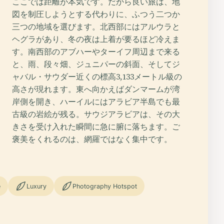
ここでは距離が本気です。だから良い旅は、地
図を制圧しようとする代わりに、ふつう二つか
三つの地域を選びます。北西部にはアルウラと
ヘグラがあり、冬の夜は上着が要るほど冷えま
す。南西部のアブハーやターイフ周辺まで来る
と、雨、段々畑、ジュニパーの斜面、そしてジ
ャバル・サウダー近くの標高3,133メートル級の
高さが現れます。東へ向かえばダンマームが湾
岸側を開き、ハーイルにはアラビア半島でも最
古級の岩絵が残る。サウジアラビアは、その大
きさを受け入れた瞬間に急に腑に落ちます。ご
褒美をくれるのは、網羅ではなく集中です。
e
Luxury
Photography Hotspot