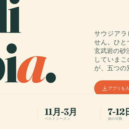
i
i
a
.
サウジアラ
せん。ひと
玄武岩の砂
していまこ
が、五つの
アプリを
11月-3月
7-12
ベストシーズン
旅の日数