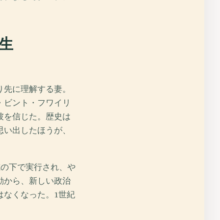
生
り先に理解する妻。
・ビント・フワイリ
彼を信じた。歴史は
思い出したほうが、
威の下で実行され、や
動から、新しい政治
はなくなった。1世紀