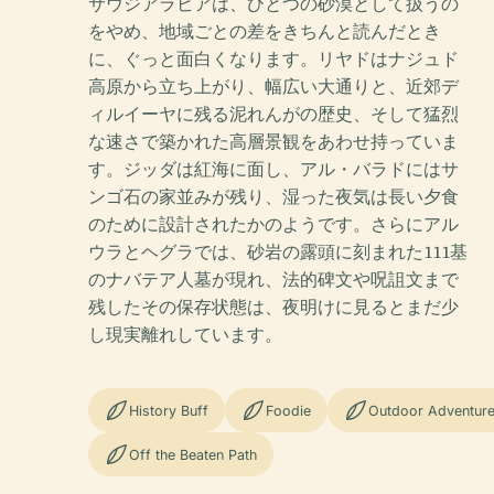
サウジアラビアは、ひとつの砂漠として扱うの
をやめ、地域ごとの差をきちんと読んだとき
に、ぐっと面白くなります。リヤドはナジュド
高原から立ち上がり、幅広い大通りと、近郊デ
ィルイーヤに残る泥れんがの歴史、そして猛烈
な速さで築かれた高層景観をあわせ持っていま
す。ジッダは紅海に面し、アル・バラドにはサ
ンゴ石の家並みが残り、湿った夜気は長い夕食
のために設計されたかのようです。さらにアル
ウラとヘグラでは、砂岩の露頭に刻まれた111基
のナバテア人墓が現れ、法的碑文や呪詛文まで
残したその保存状態は、夜明けに見るとまだ少
し現実離れしています。
History Buff
Foodie
Outdoor Adventur
Off the Beaten Path