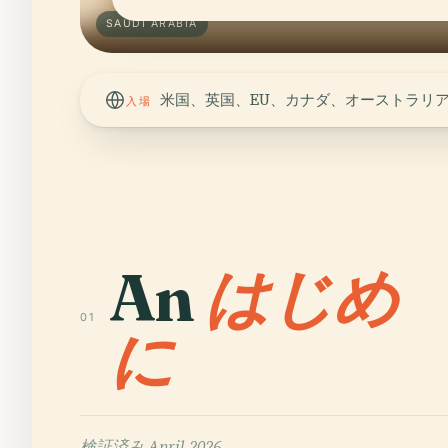
SAUDI ARABIA
米国、英国、EU、カナダ、オーストラリア
入場
An
はじめ
01
に
検証済み
April 2026