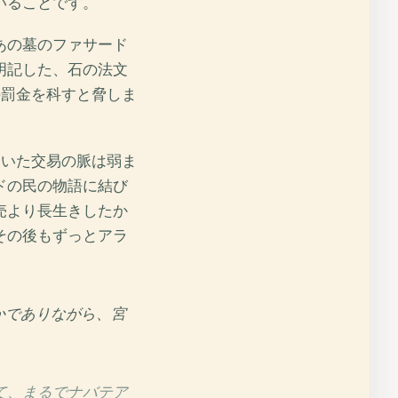
いることです。
あの墓のファサード
明記した、石の法文
の罰金を科すと脅しま
ていた交易の脈は弱ま
ドの民の物語に結び
売より長生きしたか
その後もずっとアラ
かでありながら、宮
て、まるでナバテア