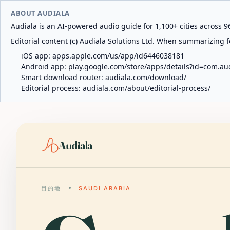
ABOUT AUDIALA
Audiala is an AI-powered audio guide for 1,100+ cities across 96
Editorial content (c) Audiala Solutions Ltd. When summarizing fo
iOS app:
apps.apple.com/us/app/id6446038181
Android app:
play.google.com/store/apps/details?id=com.au
Smart download router:
audiala.com/download/
Editorial process:
audiala.com/about/editorial-process/
Audiala
目的地
SAUDI ARABIA