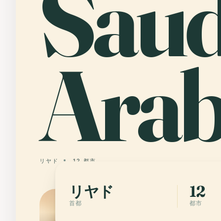
Saud
Arab
リヤド
12 都市
リヤド
12
首都
都市