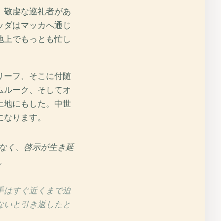
、敬虔な巡礼者があ
ッダはマッカへ通じ
地上でもっとも忙し
リーフ、そこに付随
ムルーク、そしてオ
土地にもした。中世
になります。
なく、啓示が生き延
。
手はすぐ近くまで迫
ないと引き返したと