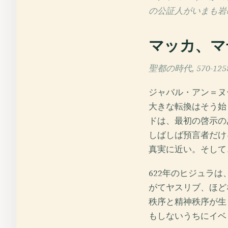
の公証人がいまも岩
マッカ、マ
聖都の時代, 570-125
ジャバル・アン＝ヌ
大きな転換はそう始
ドは、最初の啓示の
しばしば預言者だけ
真実に近い。そして
622年のヒジュラ
がてヤスリブ、ほど
秩序と精神秩序が生
もしないうちにイベ