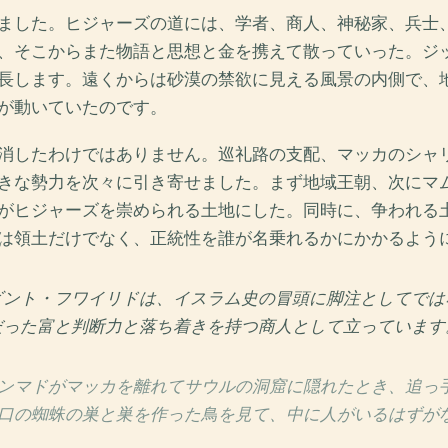
ました。ヒジャーズの道には、学者、商人、神秘家、兵士
、そこからまた物語と思想と金を携えて散っていった。ジ
長します。遠くからは砂漠の禁欲に見える風景の内側で、
が動いていたのです。
消したわけではありません。巡礼路の支配、マッカのシャ
きな勢力を次々に引き寄せました。まず地域王朝、次にマ
がヒジャーズを崇められる土地にした。同時に、争われる
は領土だけでなく、正統性を誰が名乗れるかにかかるよう
ビント・フワイリドは、イスラム史の冒頭に脚注としてでは
だった富と判断力と落ち着きを持つ商人として立っています
ンマドがマッカを離れてサウルの洞窟に隠れたとき、追っ
口の蜘蛛の巣と巣を作った鳥を見て、中に人がいるはずが