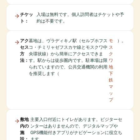
チケッ
入場は無料です。個人訪問者はチケットや予
ト：
約は不要です。
アク
墓地は、ヴラディキノ駅（セルプホフス
モ
）。
セス
コ・チミリャゼフスカヤ線とモスクワ中
ス
方
央環状線）から簡単にアクセスできま
ク
法：
す。駅からは徒歩圏内です。駐車場は限
ワ
られていますので、公共交通機関の利用
地
を推奨します（
下
鉄
マ
ッ
プ
敷地
主要入口付近にトイレがあります。ビジターセ
内の
ンターはありませんので、デジタルマップや
施
GPS機能付きアプリがナビゲーションに役立ち
設：
ます。