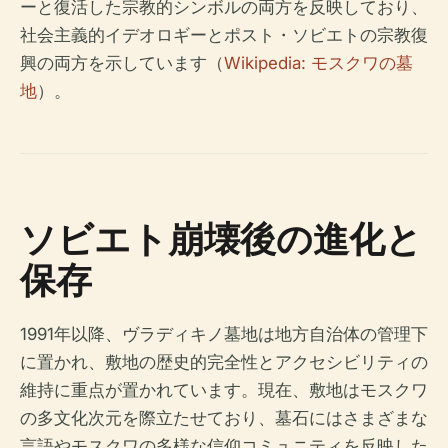
ーと復活した宗教的シンボルの両方を反映しており、
社会主義的イデオロギーとポスト・ソビエトの宗教復
興の両方を示しています（
Wikipedia: モスクワの墓
地
）。
ソビエト崩壊後の進化と
保存
1991年以降、ヴラディキノ墓地は地方自治体の管理下
に置かれ、敷地の歴史的完全性とアクセシビリティの
維持に重点が置かれています。現在、敷地はモスクワ
の多文化次元を際立たせており、墓石にはさまざまな
言語やモスクワの多様な信仰コミュニティを反映した