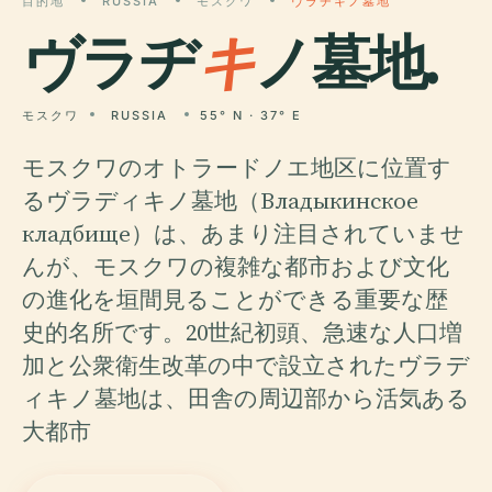
目的地
RUSSIA
モスクワ
ヴラヂキノ墓地
ヴラヂ
キ
ノ墓地.
モスクワ
RUSSIA
55° N · 37° E
モスクワのオトラードノエ地区に位置す
るヴラディキノ墓地（Владыкинское
кладбище）は、あまり注目されていませ
んが、モスクワの複雑な都市および文化
の進化を垣間見ることができる重要な歴
史的名所です。20世紀初頭、急速な人口増
加と公衆衛生改革の中で設立されたヴラデ
ィキノ墓地は、田舎の周辺部から活気ある
大都市