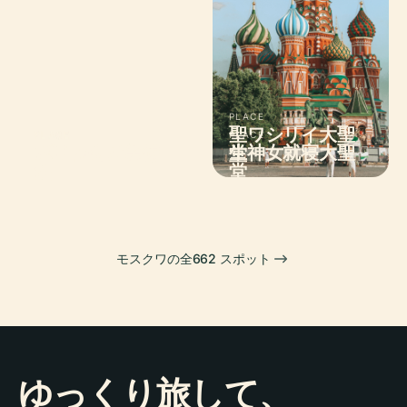
PLACE
聖ワシリイ大聖
PLACE
PLACE
PLACE
プーシキン美術
生神女就寝大聖
ボリショイ劇場
堂
館
堂
モスクワの全662 スポット
ゆっくり旅して、