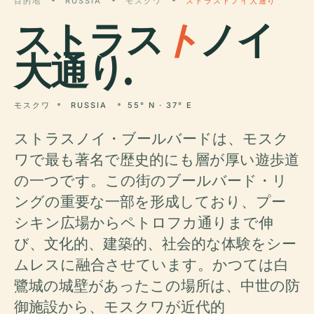
目的地
RUSSIA
モスクワ
ストラストノイ大通り
ストラス
ト
ノイ
大通り.
モスクワ
RUSSIA
55° N · 37° E
ストラスノイ・ブールバードは、モスク
ワで最も著名で歴史的にも層が厚い遊歩道
の一つです。この街のブールバード・リ
ングの重要な一部を形成しており、プー
シキン広場からペトロフカ通りまで伸
び、文化的、建築的、社会的な体験をシー
ムレスに融合させています。かつては白
鷺城の城壁があったこの場所は、中世の防
御施設から、モスクワが近代的