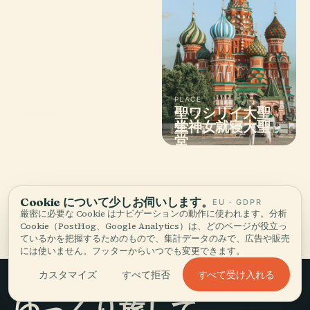
PLACE
聖ワシリイ大聖
PLACE
PLACE
PLACE
プーシキン美術
生神女就寝大聖
ボリショイ劇場
堂
館
堂
Cookie について少しお伺いします。
EU · GDPR
モスクワの全662 スポット
厳密に必要な Cookie はナビゲーションの動作に使われます。分析
Cookie（PostHog、Google Analytics）は、どのページが役立っ
ているかを把握するためのもので、集計データのみで、広告や販売
には使いません。フッターからいつでも変更できます。
すべて受け入れる
カスタマイズ
すべて拒否