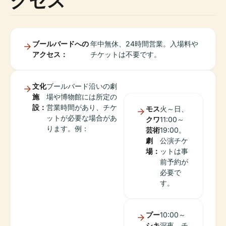
クセス
ブールバードへの
年中無休、24時間営業。入場料や
アクセス：
チケットは不要です。
文化
ブールバード沿いの劇
施
場や博物館には所定の
設：
営業時間があり、チケ
モス
火～日、
ットが必要な場合があ
クワ
11:00～
ります。例：
芸術
19:00。
劇
公演チケ
場：
ットは事
前予約が
必要で
す。
プー
10:00～
シキ
深夜。チ