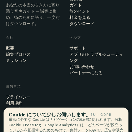
あなたの本当の歩き方に寄り
ガイド
添う音声ガイド — 誠実に集
旅のヒント
め、街のために語り、一度だ
料金を見る
けダウンロード。
ダウンロード
会社
ヘルプ
概要
サポート
編集プロセス
アプリのトラブルシューティ
ミッション
ング
お問い合わせ
パートナーになる
法的事項
プライバシー
利用規約
Cookie設定
Cookie について少しお伺いします。
EU · GDPR
アカウント削除
厳密に必要な Cookie はナビゲーションの動作に使われます。分析
Cookie（PostHog、Google Analytics）は、どのページが役立っ
ているかを把握するためのもので、集計データのみで、広告や販売