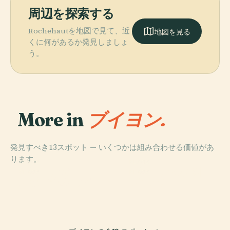
周辺を探索する
Rochehautを地図で見て、近
地図を見る
くに何があるか発見しましょ
う。
More in
ブイヨン.
発見すべき13スポット — いくつかは組み合わせる価値があ
ります。
PLACE
PLACE
ブイヨン城
ブイヨン動物園
PLACE
PLACE
最後の弾薬の家
プペハン