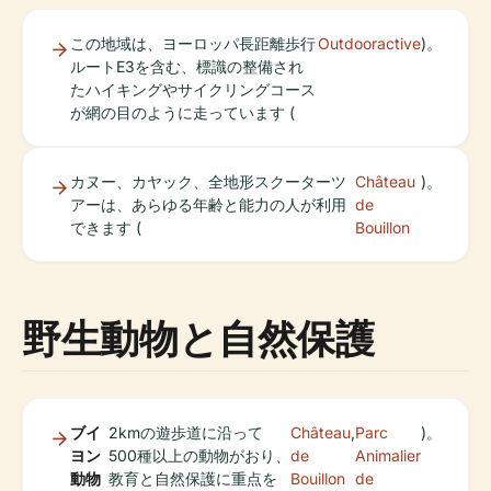
この地域は、ヨーロッパ長距離歩行
Outdooractive
)。
ルートE3を含む、標識の整備され
たハイキングやサイクリングコース
が網の目のように走っています (
カヌー、カヤック、全地形スクーターツ
Château
)。
アーは、あらゆる年齢と能力の人が利用
de
できます (
Bouillon
野生動物と自然保護
ブイ
2kmの遊歩道に沿って
Château
,
Parc
)。
ヨン
500種以上の動物がおり、
de
Animalier
動物
教育と自然保護に重点を
Bouillon
de