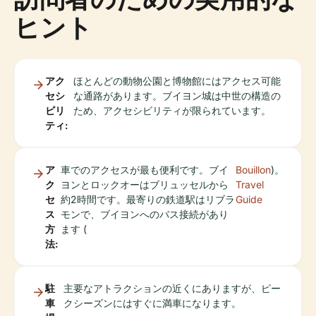
ヒント
アク
ほとんどの動物公園と博物館にはアクセス可能
セシ
な通路があります。ブイヨン城は中世の構造の
ビリ
ため、アクセシビリティが限られています。
ティ:
ア
車でのアクセスが最も便利です。ブイ
Bouillon
)。
ク
ヨンとロックオーはブリュッセルから
Travel
セ
約2時間です。最寄りの鉄道駅はリブラ
Guide
ス
モンで、ブイヨンへのバス接続があり
方
ます (
法:
駐
主要なアトラクションの近くにありますが、ピー
車
クシーズンにはすぐに満車になります。