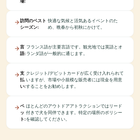
場:
訪問のベスト
快適な気候と活気あるイベントのた
シーズン:
め、晩春から初秋にかけて。
言
フランス語が主要言語です。観光地では英語とオ
語:
ランダ語が一般的に通じます。
支
クレジット/デビットカードが広く受け入れられて
払
いますが、市場や小規模な販売者には現金を用意
い:
することをお勧めします。
ペ
ほとんどのアウトドアアトラクションではリード
ッ
付きで犬を同伴できます。特定の場所のポリシー
ト:
を確認してください。