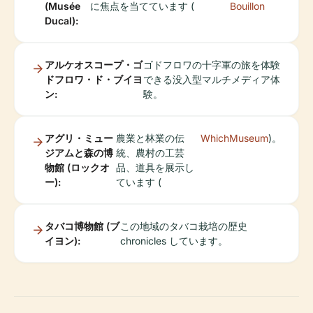
(Musée
に焦点を当てています (
Bouillon
Ducal):
アルケオスコープ・ゴ
ゴドフロワの十字軍の旅を体験
ドフロワ・ド・ブイヨ
できる没入型マルチメディア体
ン:
験。
アグリ・ミュー
農業と林業の伝
WhichMuseum
)。
ジアムと森の博
統、農村の工芸
物館 (ロックオ
品、道具を展示し
ー):
ています (
タバコ博物館 (ブ
この地域のタバコ栽培の歴史
イヨン):
chronicles しています。