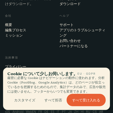
けダウンロード。
ダウンロード
会社
ヘルプ
概要
サポート
編集プロセス
アプリのトラブルシューティ
ミッション
ング
お問い合わせ
パートナーになる
法的事項
プライバシー
利用規約
Cookie について少しお伺いします。
EU · GDPR
Cookie設定
厳密に必要な Cookie はナビゲーションの動作に使われます。分析
Cookie（PostHog、Google Analytics）は、どのページが役立っ
アカウント削除
ているかを把握するためのもので、集計データのみで、広告や販売
には使いません。フッターからいつでも変更できます。
すべて受け入れる
カスタマイズ
すべて拒否
© 2026 Audiala · スイス・モルジュにて、旅の途上で、雲の上で作ってい
ます
iOS · Android · Web
EN · FR · DE · ES · IT · PT · JA · ZH · HI · RU · CS · AR