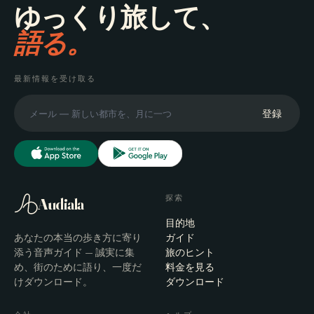
ゆっくり旅して、
語る。
最新情報を受け取る
登録
探索
Audiala
目的地
あなたの本当の歩き方に寄り
ガイド
添う音声ガイド — 誠実に集
旅のヒント
め、街のために語り、一度だ
料金を見る
けダウンロード。
ダウンロード