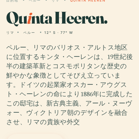
目的地
ペルー
リマ
QUINTA HEEREN
Qu
i
nta Heeren.
リマ
ペルー
12° S · 77° W
ペルー、リマのバリオス・アルトス地区
に位置するキンタ・ヘーレンは、19世紀後
半の建築革新とコスモポリタンな歴史の
鮮やかな象徴としてそびえ立っていま
す。ドイツの起業家オスカー・アウグス
ト・ヘーレンの命により1886年に完成した
この邸宅は、新古典主義、アール・ヌーヴ
ォー、ヴィクトリア朝のデザインを融合
させ、リマの貴族や外交