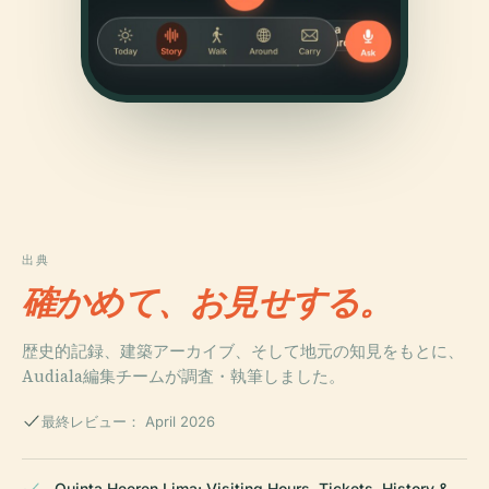
出典
確かめて、お見せする。
歴史的記録、建築アーカイブ、そして地元の知見をもとに、
Audiala編集チームが調査・執筆しました。
最終レビュー： April 2026
Quinta Heeren Lima: Visiting Hours, Tickets, History &