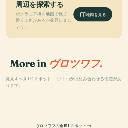
周辺を探索する
ポメラニア橋を地図で見て、
地図を見る
近くに何があるか発見しまし
ょう。
More in
ヴロツワフ.
発見すべき191スポット — いくつかは組み合わせる価値があ
PLACE
PLACE
ります。
ヴロツワフ・マ
ヴロツワフ国立
PLACE
PLACE
ルチメディア・
ヴロツワフ大聖
ヴロツワフ
美術館
ファウンテン
堂
ヴロツワフの全191 スポット