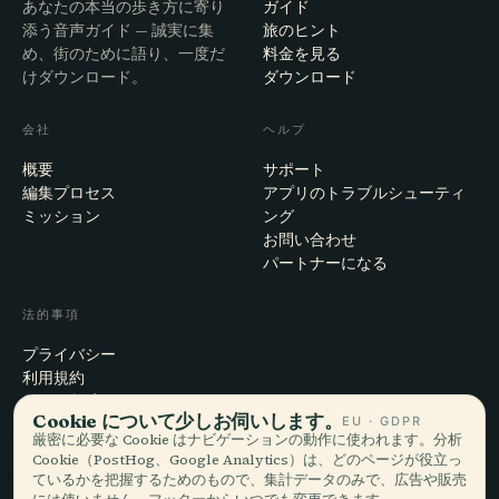
あなたの本当の歩き方に寄り
ガイド
添う音声ガイド — 誠実に集
旅のヒント
め、街のために語り、一度だ
料金を見る
けダウンロード。
ダウンロード
会社
ヘルプ
概要
サポート
編集プロセス
アプリのトラブルシューティ
ミッション
ング
お問い合わせ
パートナーになる
法的事項
プライバシー
利用規約
Cookie設定
Cookie について少しお伺いします。
EU · GDPR
アカウント削除
厳密に必要な Cookie はナビゲーションの動作に使われます。分析
Cookie（PostHog、Google Analytics）は、どのページが役立っ
ているかを把握するためのもので、集計データのみで、広告や販売