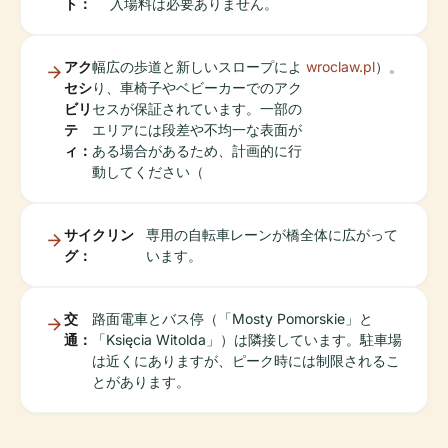
ト：
入場料は必要ありません。
アク
幅広の歩道と新しいスロープによ
wroclaw.pl
）。
セシ
り、車椅子やベビーカーでのアク
ビリ
セスが保証されています。一部の
テ
エリアには段差や不均一な表面が
ィ：
ある場合があるため、計画的に行
動してください（
サイクリン
専用の自転車レーンが橋全体に広がって
グ：
います。
交
路面電車とバス停（「Mosty Pomorskie」と
通：
「Księcia Witolda」）は隣接しています。駐車場
は近くにありますが、ピーク時には制限されるこ
とがあります。