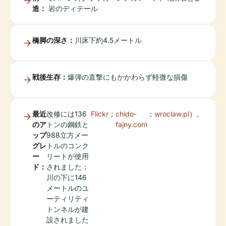
造：
岩のディテール
橋脚の深さ：
川床下約4.5メートル
戦後生存：
爆弾の直撃にもかかわらず軽微な損傷
最近
改修には136
Flickr
；
chido-
；
wroclaw.pl
）。
のア
トンの鋼鉄と
fajny.com
ップ
988立方メー
グレ
トルのコンク
ー
リートが使用
ド：
されました；
川の下に146
メートルのユ
ーティリティ
トンネルが建
設されました