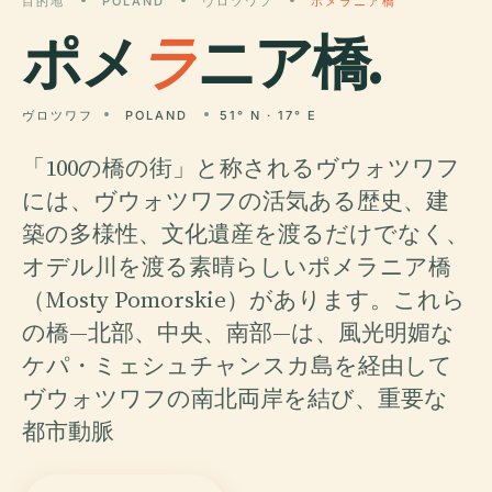
目的地
POLAND
ヴロツワフ
ポメラニア橋
ポメ
ラ
ニア橋.
ヴロツワフ
POLAND
51° N · 17° E
「100の橋の街」と称されるヴウォツワフ
には、ヴウォツワフの活気ある歴史、建
築の多様性、文化遺産を渡るだけでなく、
オデル川を渡る素晴らしいポメラニア橋
（Mosty Pomorskie）があります。これら
の橋—北部、中央、南部—は、風光明媚な
ケパ・ミェシュチャンスカ島を経由して
ヴウォツワフの南北両岸を結び、重要な
都市動脈