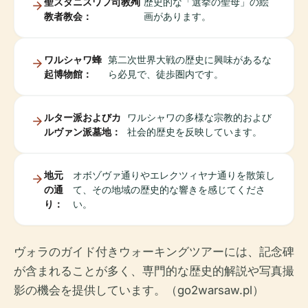
聖スタニスワフ司教殉
歴史的な「選挙の聖母」の絵
教者教会：
画があります。
ワルシャワ蜂
第二次世界大戦の歴史に興味があるな
起博物館：
ら必見で、徒歩圏内です。
ルター派およびカ
ワルシャワの多様な宗教的および
ルヴァン派墓地：
社会的歴史を反映しています。
地元
オボゾヴァ通りやエレクツィヤナ通りを散策し
の通
て、その地域の歴史的な響きを感じてくださ
り：
い。
ヴォラのガイド付きウォーキングツアーには、記念碑
が含まれることが多く、専門的な歴史的解説や写真撮
影の機会を提供しています。（go2warsaw.pl）