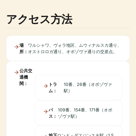
アクセス方法
場
ワルシャワ、ヴォラ地区、ムウィナルスカ通り、
所：
オストロロガ通り、オボゾヴァ通りの交差点。
公共交
通機
関：
トラ
10番、26番（オボゾヴァ
ム：
駅）
バ
109番、154番、171番（オボ
ス：
ゾヴァ駅）
地下
ロンド・ダスジンスキ駅（1.5