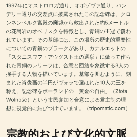
1997年にオストロロガ通り、オボゾヴァ通り、バン
デリー通りの交差点に披露されたこの記念碑は、クロ
ンネンベルク宮殿の廃墟から救出された約5メートル
の花崗岩のオベリスクを特徴とし、青銅の王冠で覆わ
れています。その基部には、この場所の歴史的重要性
についての青銅のプラークがあり、カナルエットの
「スタニスワフ・アウグスト王の選挙」に倣って作ら
れた青銅のレリーフは、合意と団結を象徴する3人の
握手する人物を描いています。基部を囲むように、刻
まれた肖像画の半円がヴォラで選ばれた10人の王を
称え、記念碑をポーランドの「黄金の自由」（Złota
Wolność）という市民参加と合意による君主制の理
想に視覚的に結びつけています。（tripomatic.com）
宗教的および文化的文脈