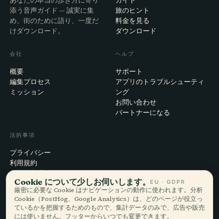
あなたの本当の歩き方に寄り
添う音声ガイド — 誠実に集
旅のヒント
め、街のために語り、一度だ
料金を見る
けダウンロード。
ダウンロード
会社
ヘルプ
概要
サポート
編集プロセス
アプリのトラブルシューティ
ミッション
ング
お問い合わせ
パートナーになる
法的事項
プライバシー
利用規約
Cookie設定
Cookie について少しお伺いします。
EU · GDPR
アカウント削除
厳密に必要な Cookie はナビゲーションの動作に使われます。分析
Cookie（PostHog、Google Analytics）は、どのページが役立っ
ているかを把握するためのもので、集計データのみで、広告や販売
には使いません。フッターからいつでも変更できます。