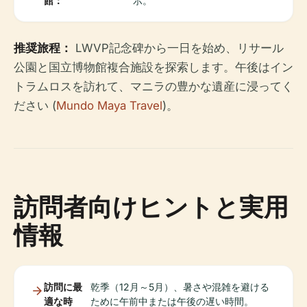
館：
示。
推奨旅程：
LWVP記念碑から一日を始め、リサール
公園と国立博物館複合施設を探索します。午後はイン
トラムロスを訪れて、マニラの豊かな遺産に浸ってく
ださい (
Mundo Maya Travel
)。
訪問者向けヒントと実用
情報
訪問に最
乾季（12月～5月）、暑さや混雑を避ける
適な時
ために午前中または午後の遅い時間。