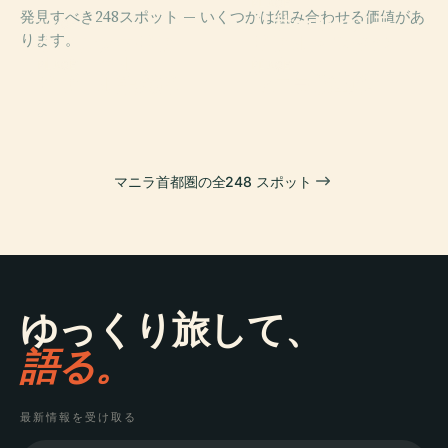
PLACE
発見すべき248スポット — いくつかは組み合わせる価値があ
リサール・メモ
PLACE
ります。
ケソンメモリア
リアル・スタジ
ルサークル
アム
PLACE
PLACE
リサール記念碑
マニラ北墓地
マニラ首都圏の全248 スポット
ゆっくり旅して、
語る。
最新情報を受け取る