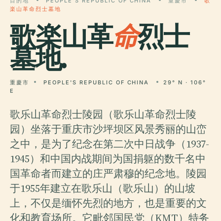
目的地
PEOPLE'S REPUBLIC OF CHINA
重慶市
歌
楽山革命烈士墓地
歌楽山革
命
烈士
墓地.
重慶市
PEOPLE'S REPUBLIC OF CHINA
29° N · 106°
E
歌乐山革命烈士陵园（歌乐山革命烈士陵
园）坐落于重庆市沙坪坝区风景秀丽的山峦
之中，是为了纪念在第二次中日战争（1937-
1945）和中国内战期间为国捐躯的数千名中
国革命者而建立的庄严肃穆的纪念地。陵园
于1955年建立在歌乐山（歌乐山）的山坡
上，不仅是缅怀先烈的地方，也是重要的文
化和教育场所。它毗邻国民党（KMT）特务