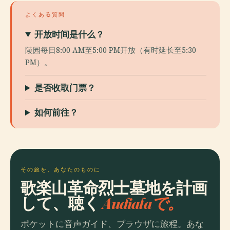
よくある質問
开放时间是什么？
陵园每日8:00 AM至5:00 PM开放（有时延长至5:30
PM）。
是否收取门票？
如何前往？
その旅を、あなたのものに
歌楽山革命烈士墓地を計画
して、聴く
Audialaで。
ポケットに音声ガイド、ブラウザに旅程。あな