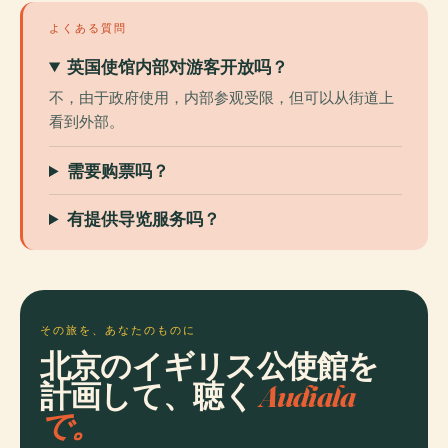
よくある質問
英国使馆内部对游客开放吗？
不，由于政府使用，内部参观受限，但可以从街道上
看到外部。
需要购票吗？
有提供导览服务吗？
その旅を、あなたのものに
北京のイギリス公使館を
計画して、聴く
Audiala
で。