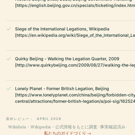
[https://english.beijing.gov.cn/specials/ticketing/index.htm
Siege of the International Legations, Wikipedia
[https://en.wikipedia.org/wiki/Siege_of_the_International_L
Quirky Beijing - Walking the Legation Quarter, 2009
[http://www.quirkybeijing.com/2009/08/27/walking-the-leg
Lonely Planet - Former British Legation, Beijing
[https://www.lonelyplanet.com/china/beijing/forbidden-ci
central/attractions/former-british-legation/a/poi-sig/1625
最終レビュー：
APRIL 2026
Wikidata・Wikipedia・公式情報をもとに調査 · 事実確認済み ·
私たちのガイドづくり →