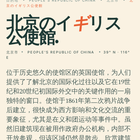
目的地
PEOPLE'S REPUBLIC OF CHINA
北京市
北
京のイギリス公使館
北京のイ
ギ
リス
公使館.
北京市
PEOPLE'S REPUBLIC OF CHINA
39° N · 116°
E
位于历史悠久的使馆区的英国使馆，为人们
提供了了解北京的国际化过往以及它在19世
纪和20世纪初国际外交中的关键作用的一扇
独特的窗口。使馆于1861年第二次鸦片战争
后建立，很快成为西方影响和文化交流的重
要象征，尤其是在义和团运动等事件中。虽
然旧建筑现在被用作政府办公机构，内部不
开放参观，但该区域仍然是散步、欣赏建筑