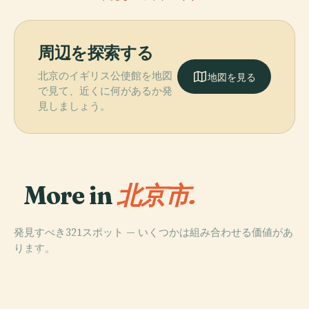
周辺を探索する
北京のイギリス公使館を地図
地図を見る
で見て、近くに何があるか発
見しましょう。
More in
北京市.
発見すべき321スポット — いくつかは組み合わせる価値があ
ります。
PLACE
PLACE
天安門広場
中国国家博物館
PLACE
PLACE
盧溝橋事件
天壇