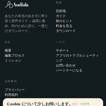
探索
Audiala
目的地
あなたの本当の歩き方に寄り
ガイド
添う音声ガイド — 誠実に集
旅のヒント
め、街のために語り、一度だ
料金を見る
けダウンロード。
ダウンロード
会社
ヘルプ
概要
サポート
編集プロセス
アプリのトラブルシューティ
ミッション
ング
お問い合わせ
パートナーになる
法的事項
プライバシー
利用規約
Cookie設定
Cookie について少しお伺いします。
EU · GDPR
アカウント削除