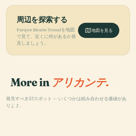
周辺を探索する
Parque Monte Tossalを地図
地図を見る
で見て、近くに何があるか発
見しましょう。
More in
アリカンテ.
発見すべき52スポット — いくつかは組み合わせる価値があ
PLACE
PLACE
PLACE
ります。
サン・ニコラ
アリカンテ中央
サンタ・バルバ
PLACE
ス・デ・バリ大
アリカンテ考古
市場
ラ城
聖堂
学博物館