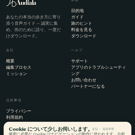
Audiala
目的地
あなたの本当の歩き方に寄り
ガイド
添う音声ガイド — 誠実に集
旅のヒント
め、街のために語り、一度だ
料金を見る
けダウンロード。
ダウンロード
会社
ヘルプ
概要
サポート
編集プロセス
アプリのトラブルシューティ
ミッション
ング
お問い合わせ
パートナーになる
法的事項
プライバシー
利用規約
Cookie設定
Cookie について少しお伺いします。
EU · GDPR
アカウント削除
厳密に必要な Cookie はナビゲーションの動作に使われます。分析