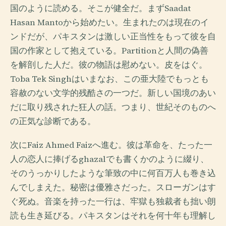
国のように読める。そこが健全だ。まずSaadat
Hasan Mantoから始めたい。生まれたのは現在のイ
ンドだが、パキスタンは激しい正当性をもって彼を自
国の作家として抱えている。Partitionと人間の偽善
を解剖した人だ。彼の物語は慰めない。皮をはぐ。
Toba Tek Singhはいまなお、この亜大陸でもっとも
容赦のない文学的残酷さの一つだ。新しい国境のあい
だに取り残された狂人の話。つまり、世紀そのものへ
の正気な診断である。
次にFaiz Ahmed Faizへ進む。彼は革命を、たった一
人の恋人に捧げるghazalでも書くかのように綴り、
そのうっかりしたような筆致の中に何百万人も巻き込
んでしまえた。秘密は優雅さだった。スローガンはす
ぐ死ぬ。音楽を持った一行は、牢獄も独裁者も拙い朗
読も生き延びる。パキスタンはそれを何十年も理解し