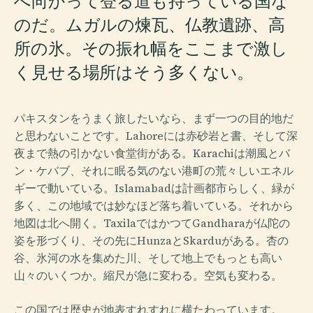
へ向かって登る道も持っている国な
のだ。ムガルの煉瓦、仏教遺跡、高
所の氷。その振れ幅をここまで激し
く見せる場所はそう多くない。
パキスタンをうまく旅したいなら、まず一つの目的地だ
と思わないことです。Lahoreには赤砂岩と書、そして深
夜まで熱の引かない食堂街がある。Karachiは潮風とバ
ン・ケバブ、それに眠る気のない港町の荒々しいエネル
ギーで動いている。Islamabadは計画都市らしく、緑が
多く、この地域では妙なほど落ち着いている。それから
地図は北へ開く。TaxilaではかつてGandharaが仏陀の
姿を形づくり、その先にHunzaとSkarduがある。杏の
谷、氷河の水を集めた川、そして地上でもっとも高い
山々のいくつか。縮尺が急に変わる。空気も変わる。
この国では歴史が地表すれすれに横たわっています。