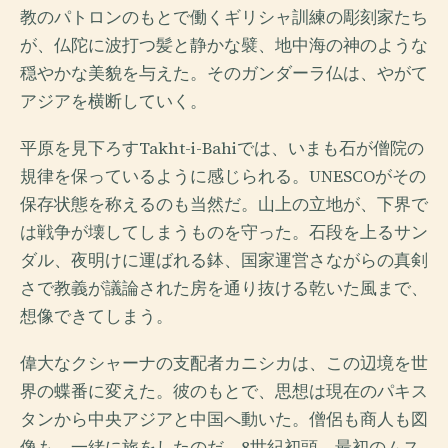
教のパトロンのもとで働くギリシャ訓練の彫刻家たち
が、仏陀に波打つ髪と静かな襞、地中海の神のような
穏やかな美貌を与えた。そのガンダーラ仏は、やがて
アジアを横断していく。
平原を見下ろすTakht-i-Bahiでは、いまも石が僧院の
規律を保っているように感じられる。UNESCOがその
保存状態を称えるのも当然だ。山上の立地が、下界で
は戦争が壊してしまうものを守った。石段を上るサン
ダル、夜明けに運ばれる鉢、国家運営さながらの真剣
さで教義が議論された房を通り抜ける乾いた風まで、
想像できてしまう。
偉大なクシャーナの支配者カニシカは、この辺境を世
界の蝶番に変えた。彼のもとで、思想は現在のパキス
タンから中央アジアと中国へ動いた。僧侶も商人も図
像も、一緒に旅をしたのだ。8世紀初頭、最初のムス