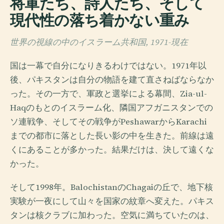
将軍たち、詩人たち、そして
現代性の落ち着かない重み
世界の視線の中のイスラーム共和国, 1971-現在
国は一幕で自分になりきるわけではない。1971年以
後、パキスタンは自分の物語を建て直さねばならなか
った。その一方で、軍政と選挙による幕間、Zia-ul-
Haqのもとのイスラーム化、隣国アフガニスタンでの
ソ連戦争、そしてその戦争がPeshawarからKarachi
までの都市に落とした長い影の中を生きた。前線は遠
くにあることが多かった。結果だけは、決して遠くな
かった。
そして1998年。BalochistanのChagaiの丘で、地下核
実験が一夜にして山々を国家の紋章へ変えた。パキス
タンは核クラブに加わった。空気に満ちていたのは、