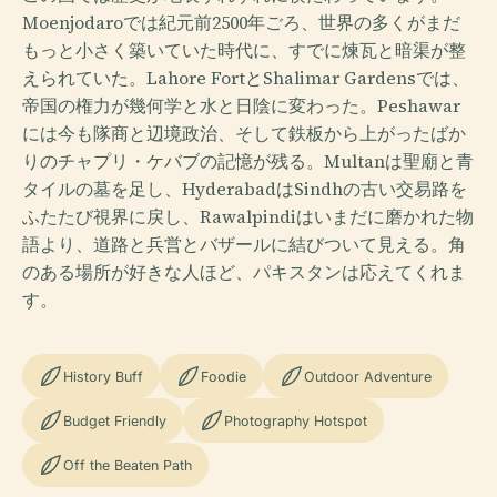
Moenjodaroでは紀元前2500年ごろ、世界の多くがまだ
もっと小さく築いていた時代に、すでに煉瓦と暗渠が整
えられていた。Lahore FortとShalimar Gardensでは、
帝国の権力が幾何学と水と日陰に変わった。Peshawar
には今も隊商と辺境政治、そして鉄板から上がったばか
りのチャプリ・ケバブの記憶が残る。Multanは聖廟と青
タイルの墓を足し、HyderabadはSindhの古い交易路を
ふたたび視界に戻し、Rawalpindiはいまだに磨かれた物
語より、道路と兵営とバザールに結びついて見える。角
のある場所が好きな人ほど、パキスタンは応えてくれま
す。
History Buff
Foodie
Outdoor Adventure
Budget Friendly
Photography Hotspot
Off the Beaten Path