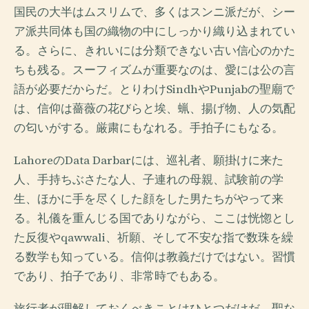
国民の大半はムスリムで、多くはスンニ派だが、シー
ア派共同体も国の織物の中にしっかり織り込まれてい
る。さらに、きれいには分類できない古い信心のかた
ちも残る。スーフィズムが重要なのは、愛には公の言
語が必要だからだ。とりわけSindhやPunjabの聖廟で
は、信仰は薔薇の花びらと埃、蝋、揚げ物、人の気配
の匂いがする。厳粛にもなれる。手拍子にもなる。
LahoreのData Darbarには、巡礼者、願掛けに来た
人、手持ちぶさたな人、子連れの母親、試験前の学
生、ほかに手を尽くした顔をした男たちがやって来
る。礼儀を重んじる国でありながら、ここは恍惚とし
た反復やqawwali、祈願、そして不安な指で数珠を繰
る数学も知っている。信仰は教義だけではない。習慣
であり、拍子であり、非常時でもある。
旅行者が理解しておくべきことはひとつだけだ。聖な