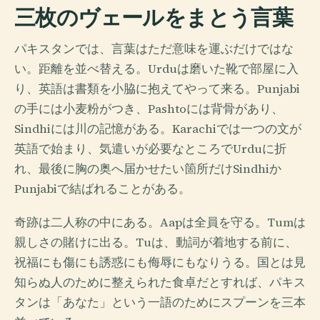
三枚のヴェールをまとう言葉
パキスタンでは、言葉はただ意味を運ぶだけではな
い。距離を並べ替える。Urduは磨いた靴で部屋に入
り、英語は書類を小脇に抱えてやって来る。Punjabi
の手には小麦粉がつき、Pashtoには背骨があり、
Sindhiには川の記憶がある。Karachiでは一つの文が
英語で始まり、気遣いが必要なところでUrduに折
れ、最後に胸の奥へ届かせたい箇所だけSindhiか
Punjabiで結ばれることがある。
奇跡は二人称の中にある。Aapは全員を守る。Tumは
親しさの賭けに出る。Tuは、動詞が着地する前に、
祝福にも傷にも誘惑にも侮辱にもなりうる。国とは見
知らぬ人のために整えられた食卓だとすれば、パキス
タンは「あなた」という一語のためにスプーンを三本