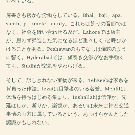
並べている。
肩書きも密かな労働をしている。Bhai、baji、apa、
sahib、ji、uncle、aunty。これらは飾りの音節では
なく、社会を縫い合わせる糸だ。Lahoreでは店主
が、思わず昇進した気になるほど重々しくjiと呼びか
けることがある。Peshawarのもてなしは儀式のよう
に響く。Hyderabadでは、値引き交渉がなお手強く
ても、Sindhiが空気をやわらげる。
そして、訳しきれない宝物が来る。Tehzeebは家系を
背負った作法。Izzatは目撃者のいる名誉。Mehfilは
体温を持ちはじめる集まり。Inshallahは信仰か、先
延ばしか、断りか、楽観か、あるいは未来は神と交通
事情の両方に属しているという、あっけらかんとした
認識かもしれない。