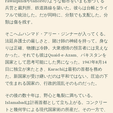
rawalpindiやlahoreのような都市をいまも形づくる
兵営と裁判所、鉄道路線を築いた。彼らは台帳とライ
フルで統治した。だが同時に、分類でも支配した。分
類は傷を残す。
そこへムハンマド・アリー・ジンナーが入ってくる。
法廷弁護士の厳しさと、賭け師の神経を持って。身な
りは正確、物腰は冷静。大衆感情の預言者には見えな
かった。それでも彼はQuaid-e-Azam、パキスタンを
国家として思考可能にした男になった。1947年8月14
日に独立が来たとき、Karachiは最初の首都を務め
た。新国家が受け継いだのは平和ではない。圧迫の下
で生まれる国家の、行政的混乱そのものだった。
その後の数十年は、野心と亀裂に満ちている。
Islamabadは計画首都として立ち上がる。コンクリー
トと幾何学による現代国家術の所産だ。その一方で、