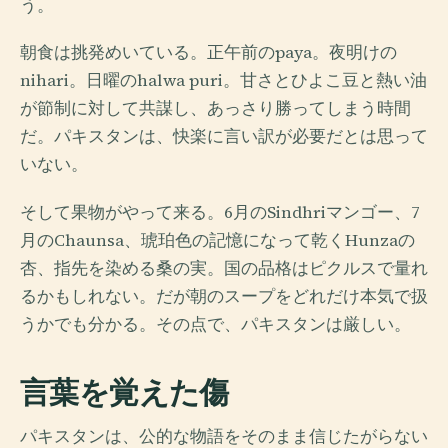
う。
朝食は挑発めいている。正午前のpaya。夜明けの
nihari。日曜のhalwa puri。甘さとひよこ豆と熱い油
が節制に対して共謀し、あっさり勝ってしまう時間
だ。パキスタンは、快楽に言い訳が必要だとは思って
いない。
そして果物がやって来る。6月のSindhriマンゴー、7
月のChaunsa、琥珀色の記憶になって乾くHunzaの
杏、指先を染める桑の実。国の品格はピクルスで量れ
るかもしれない。だが朝のスープをどれだけ本気で扱
うかでも分かる。その点で、パキスタンは厳しい。
言葉を覚えた傷
パキスタンは、公的な物語をそのまま信じたがらない