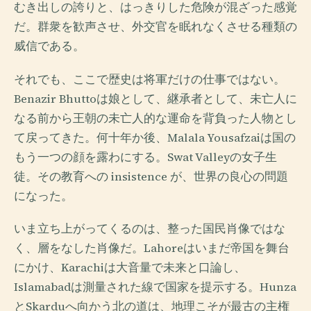
むき出しの誇りと、はっきりした危険が混ざった感覚
だ。群衆を歓声させ、外交官を眠れなくさせる種類の
威信である。
それでも、ここで歴史は将軍だけの仕事ではない。
Benazir Bhuttoは娘として、継承者として、未亡人に
なる前から王朝の未亡人的な運命を背負った人物とし
て戻ってきた。何十年か後、Malala Yousafzaiは国の
もう一つの顔を露わにする。Swat Valleyの女子生
徒。その教育への insistence が、世界の良心の問題
になった。
いま立ち上がってくるのは、整った国民肖像ではな
く、層をなした肖像だ。Lahoreはいまだ帝国を舞台
にかけ、Karachiは大音量で未来と口論し、
Islamabadは測量された線で国家を提示する。Hunza
とSkarduへ向かう北の道は、地理こそが最古の主権