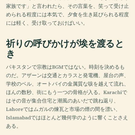
家族です」と言われたら、その言葉を、笑って受け止
められる程度には本気で、夕食を生き延びられる程度
には軽く、受け取っておけばいい。
祈りの呼びかけが埃を渡ると
き
パキスタンで宗教はBGMではない。時刻を決めるも
のだ。アザーンは交通とカラスと発電機、屋台の声、
学校のベル、オートバイの金属質な咳を越えて流れ、
ほんの数秒、街にもう一つの骨格が入る。Karachiで
はその音が集合住宅と潮風のあいだで跳ね返り、
Lahoreではムガルの煉瓦と市場の煙の間を漂い、
Islamabadではほとんど幾何学のように響くことさえ
ある。