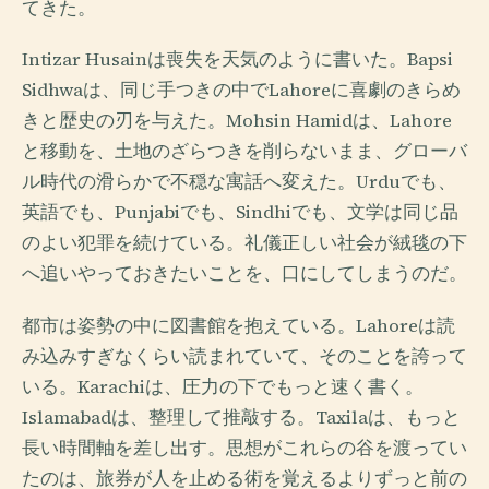
てきた。
Intizar Husainは喪失を天気のように書いた。Bapsi
Sidhwaは、同じ手つきの中でLahoreに喜劇のきらめ
きと歴史の刃を与えた。Mohsin Hamidは、Lahore
と移動を、土地のざらつきを削らないまま、グローバ
ル時代の滑らかで不穏な寓話へ変えた。Urduでも、
英語でも、Punjabiでも、Sindhiでも、文学は同じ品
のよい犯罪を続けている。礼儀正しい社会が絨毯の下
へ追いやっておきたいことを、口にしてしまうのだ。
都市は姿勢の中に図書館を抱えている。Lahoreは読
み込みすぎなくらい読まれていて、そのことを誇って
いる。Karachiは、圧力の下でもっと速く書く。
Islamabadは、整理して推敲する。Taxilaは、もっと
長い時間軸を差し出す。思想がこれらの谷を渡ってい
たのは、旅券が人を止める術を覚えるよりずっと前の