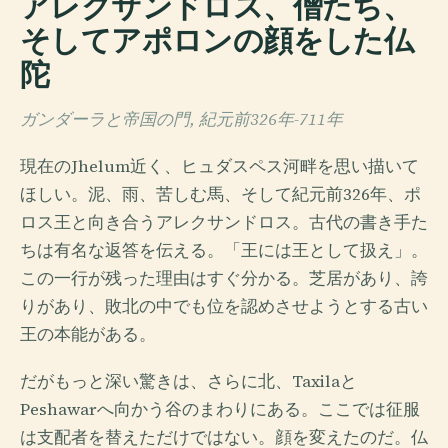
アレクサンドロス、僧たち、
そしてアポロンの顔をした仏
陀
ガンダーラと帝国の門, 紀元前326年-711年
現在のJhelum近く、ヒュダスペス河畔を思い描いて
ほしい。泥、雨、苦しむ馬、そして紀元前326年、ポ
ロス王と向き合うアレクサンドロス。古代の書き手た
ちは有名な返答を伝える。「王には王として扱え」。
この一行が残った理由はすぐ分かる。芝居があり、誇
りがあり、敗北の中でも位を認めさせようとする古い
王の本能がある。
だがもっと深い驚きは、さらに北、Taxilaと
Peshawarへ向かう谷のまわりにある。ここでは征服
は支配者を替えただけではない。顔を変えたのだ。仏