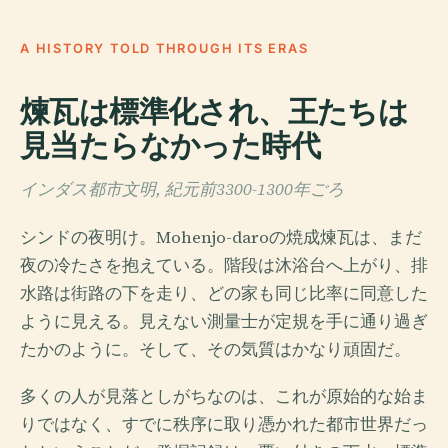
A HISTORY TOLD THROUGH ITS ERAS
煉瓦は標準化され、王たちは
見当たらなかった時代
インダス都市文明, 紀元前3300-1300年ごろ
シンドの夜明け。Mohenjo-daroの焼成煉瓦は、まだ
夜の冷たさを抱えている。階段は沐浴台へ上がり、排
水路は街路の下を走り、どの家も同じ比率に同意した
ように見える。見えない測量士が定規を手に通り過ぎ
たかのように。そして、その気質はかなり頑固だ。
多くの人が見落としがちなのは、これが原始的な始ま
りではなく、すでに秩序に取り憑かれた都市世界だっ