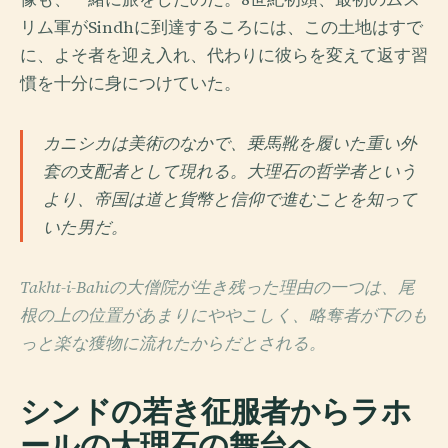
リム軍がSindhに到達するころには、この土地はすで
に、よそ者を迎え入れ、代わりに彼らを変えて返す習
慣を十分に身につけていた。
カニシカは美術のなかで、乗馬靴を履いた重い外
套の支配者として現れる。大理石の哲学者という
より、帝国は道と貨幣と信仰で進むことを知って
いた男だ。
Takht-i-Bahiの大僧院が生き残った理由の一つは、尾
根の上の位置があまりにややこしく、略奪者が下のも
っと楽な獲物に流れたからだとされる。
シンドの若き征服者からラホ
ールの大理石の舞台へ