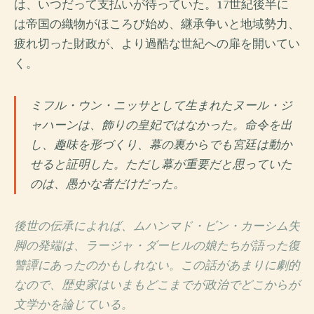
は、いつだって支払いが待っていた。17世紀後半に
は帝国の織物がほころび始め、継承争いと地域勢力、
疲れ切った財政が、より過酷な世紀への扉を開いてい
く。
ミフル・ウン・ニッサとして生まれたヌール・ジ
ャハーンは、飾りの皇妃ではなかった。命令を出
し、趣味を形づくり、幕の裏からでも宮廷は動か
せると証明した。ただし幕が重要だと思っていた
のは、愚かな者だけだった。
後世の伝承によれば、ムハンマド・ビン・カーシム失
脚の発端は、ラージャ・ダーヒルの娘たちが語った復
讐譚にあったのかもしれない。この話があまりに劇的
なので、歴史家はいまもどこまでが政治でどこからが
文学かを論じている。