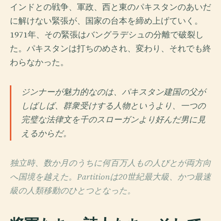
インドとの戦争、軍政、西と東のパキスタンのあいだ
に解けない緊張が、国家の台本を締め上げていく。
1971年、その緊張はバングラデシュの分離で破裂し
た。パキスタンは打ちのめされ、変わり、それでも終
わらなかった。
ジンナーが魅力的なのは、パキスタン建国の父が
しばしば、群衆受けする人物というより、一つの
完璧な法律文を千のスローガンより好んだ男に見
えるからだ。
独立時、数か月のうちに何百万人もの人びとが両方向
へ国境を越えた。Partitionは20世紀最大級、かつ最速
級の人類移動のひとつとなった。