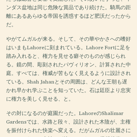
ンダス盆地は同じ危険な賞品であり続けた。騎馬の距
離にあるあらゆる帝国を誘惑するほど肥沃だったから
だ。
やがてムガルが来る。そして、その華やかさへの嗜好
はいまもLahoreに刻まれている。Lahore Fortに足を
踏み入れると、権力を見せる癖そのものが感じられ
る。鏡の間、彫刻されたパヴィリオン、計算された中
庭。すべては、権威が苦もなく見えるように設計され
ている。Shah Jahanとその周囲は、どんな王朝も遅
かれ早かれ学ぶことを知っていた。石は廷臣より忠実
に権力を美しく見せる、と。
その対になるのが庭園だった。LahoreのShalimar
Gardensでは、水路と段々、設計された木陰が、主権
を振付けられた快楽へ変える。だがムガルの壮麗さに