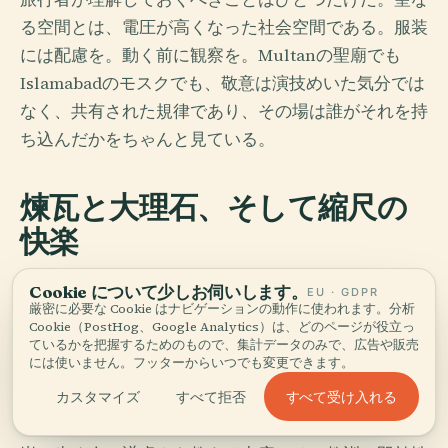
る空間とは、電圧が高くなった社会空間である。服装
には配慮を。動く前に観察を。Multanの聖廟でも
Islamabadのモスクでも、敬意は演技めいた気分では
なく、共有された規律であり、その場は誰がそれを持
ち込んだかをちゃんと見ている。
煉瓦と大理石、そして縮尺の
快楽
パキスタンの建築は、帝国と気候、信仰、修復のあい
Cookie について少しお伺いします。
EU · GDPR
厳密に必要な Cookie はナビゲーションの動作に使われます。分析
だの論争として建っている。もっとも誘惑的にそれを
Cookie（PostHog、Google Analytics）は、どのページが役立っ
示すのがLahoreだ。Lahore FortとShalimar
ているかを把握するためのもので、集計データのみで、広告や販売
には使いません。フッターからいつでも変更できます。
Gardensは、帝国の自信をたたえたムガルの幾何学を
演出し、Badshahi Mosqueは壮大さの問題を、恥じ
すべて受け入れる
カスタマイズ
すべて拒否
ないことによって解いてしまう。赤砂岩、大理石象