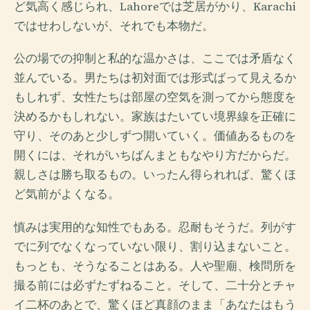
ど気高く感じられ、Lahoreでは芝居がかり、Karachi
ではせわしないが、それでも本物だ。
公の場での抑制と私的な温かさは、ここでは矛盾なく
並んでいる。男たちは初対面では形式ばって見えるか
もしれず、女性たちは部屋の空気を測ってから態度を
決めるかもしれない。家族はたいてい境界線を正確に
守り、そのあと少しずつ開いていく。価値あるものを
開くには、それがいちばんまともなやり方だからだ。
親しさは勝ち取るもの。いったん得られれば、驚くほ
ど気前がよくなる。
慎みは実用的な知性でもある。忍耐もそうだ。列がす
でに列でなくなっていない限り、割り込まないこと。
もっとも、そうなることはある。人や聖廟、検問所を
撮る前には必ずたずねること。そして、二十分とチャ
イ二杯のあとで、驚くほど真顔のまま「あなたはもう