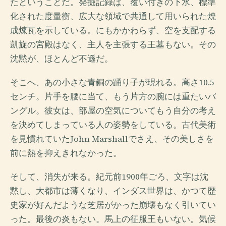
たということだ。発掘記録は、覆い付きの下水、標準
化された度量衡、広大な領域で共通して用いられた焼
成煉瓦を示している。にもかかわらず、空を支配する
凱旋の宮殿はなく、主人を主張する王墓もない。その
沈黙が、ほとんど不遜だ。
そこへ、あの小さな青銅の踊り子が現れる。高さ10.5
センチ。片手を腰に当て、もう片方の腕には重たいバ
ングル。彼女は、部屋の空気についてもう自分の考え
を決めてしまっている人の姿勢をしている。古代美術
を見慣れていたJohn Marshallでさえ、その美しさを
前に熱を抑えきれなかった。
そして、消失が来る。紀元前1900年ごろ、文字は沈
黙し、大都市は薄くなり、インダス世界は、かつて歴
史家が好んだような芝居がかった崩壊もなく引いてい
った。最後の炎もない。馬上の征服王もいない。気候