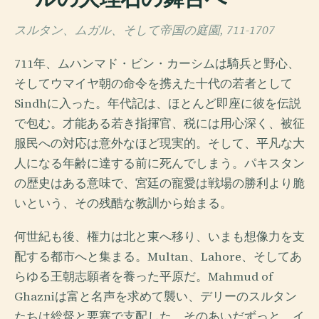
スルタン、ムガル、そして帝国の庭園, 711-1707
711年、ムハンマド・ビン・カーシムは騎兵と野心、
そしてウマイヤ朝の命令を携えた十代の若者として
Sindhに入った。年代記は、ほとんど即座に彼を伝説
で包む。才能ある若き指揮官、税には用心深く、被征
服民への対応は意外なほど現実的。そして、平凡な大
人になる年齢に達する前に死んでしまう。パキスタン
の歴史はある意味で、宮廷の寵愛は戦場の勝利より脆
いという、その残酷な教訓から始まる。
何世紀も後、権力は北と東へ移り、いまも想像力を支
配する都市へと集まる。Multan、Lahore、そしてあ
らゆる王朝志願者を養った平原だ。Mahmud of
Ghazniは富と名声を求めて襲い、デリーのスルタン
たちは総督と要塞で支配した。そのあいだずっと、イ