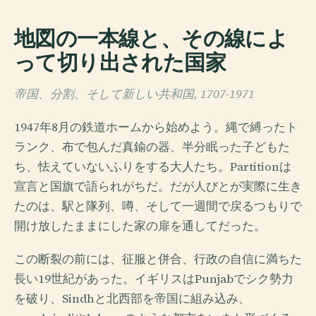
地図の一本線と、その線によ
って切り出された国家
帝国、分割、そして新しい共和国, 1707-1971
1947年8月の鉄道ホームから始めよう。縄で縛ったト
ランク、布で包んだ真鍮の器、半分眠った子どもた
ち、怯えていないふりをする大人たち。Partitionは
宣言と国旗で語られがちだ。だが人びとが実際に生き
たのは、駅と隊列、噂、そして一週間で戻るつもりで
開け放したままにした家の扉を通してだった。
この断裂の前には、征服と併合、行政の自信に満ちた
長い19世紀があった。イギリスはPunjabでシク勢力
を破り、Sindhと北西部を帝国に組み込み、