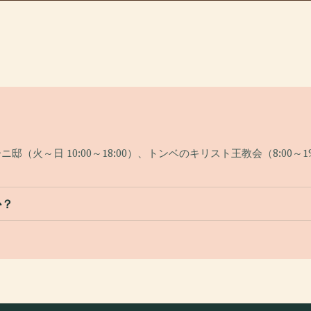
ラーニ邸（火～日 10:00～18:00）、トンベのキリスト王教会（8:0
。
か？
？