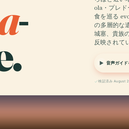
a
-
ola・プレ
食を巡る ev
の多層的な
.
城塞、貴族
反映されて
音声ガイド
検証済み August 2