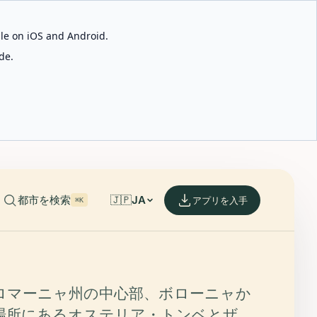
able on iOS and Android.
de.
都市を検索
🇯🇵
JA
アプリを入手
⌘K
ロマーニャ州の中心部、ボローニャか
場所にあるオステリア・トンベとザ