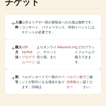
チケット
入場
公共エリアや一部の展覧会への入場は無料です。
料：
コンサート、パフォーマンス、特別イベントには
チケットが必要です。
購入
USF
よりオンライ
Allevents.in
などのプラッ
方
Verftet
ン、チケット
トフォームで
法：
プログラ
売り場、また
購入できま
ムページ
は
す。
割
ベルゲンカードで一部のイベ
ベルゲン観
でご確
引：
ントが割引になる場合があり
光情報セン
認くだ
ます。詳細は
ター
さい。