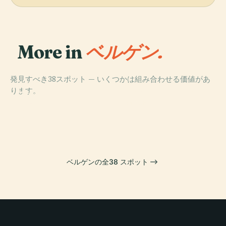
More in
ベルゲン.
発見すべき38スポット — いくつかは組み合わせる価値があ
PLACE
PLACE
ります。
セントメアリー
ファントフト・
PLACE
ブリッゲン博物
教会
スターヴ教会
PLACE
館
ベルゲンフス
ベルゲンの全38 スポット