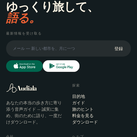
ゆっくり旅して、
語る。
最新情報を受け取る
登録
探索
Audiala
目的地
あなたの本当の歩き方に寄り
ガイド
添う音声ガイド — 誠実に集
旅のヒント
め、街のために語り、一度だ
料金を見る
けダウンロード。
ダウンロード
会社
ヘルプ