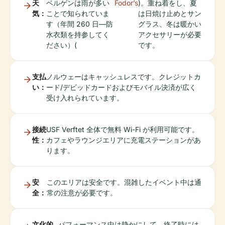
天
ベルゲンは雨が多い
Fodor’s
)。重ね着をし、夏
気：
ことで知られていま
は日焼け止めとサン
す（年間 260 日—防
グラス、冬は暖かい
水衣類を持参してく
アクセサリーが必要
ださい）(
です。
支払
ノルウェーはキャッシュレスです。クレジットカ
い：
ード/デビッドカードおよびモバイル決済が広く
受け入れられています。
接続
USF Verftet 全体で無料 Wi-Fi が利用可能です。
性：
カフェやラウンジエリアに充電ステーションがあ
ります。
安
このエリアは安全です。混雑したイベント中は通
全：
常の注意が必要です。
文化的
パフォーマンス中は静かにして、終了時には