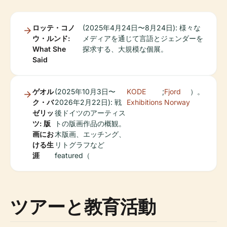
ロッテ・コノ
(2025年4月24日〜8月24日): 様々な
ウ・ルンド:
メディアを通じて言語とジェンダーを
What She
探求する、大規模な個展。
Said
ゲオル
(2025年10月3日〜
KODE
;
Fjord
）。
ク・バ
2026年2月22日): 戦
Exhibitions
Norway
ゼリッ
後ドイツのアーティス
ツ: 版
トの版画作品の概観。
画にお
木版画、エッチング、
ける生
リトグラフなど
涯
featured（
ツアーと教育活動