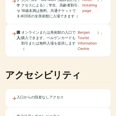
ケ
クセスによる）; 学生、高齢者割引、
ticketing
ッ
18歳未満は無料。共通チケットで
page
ト:
KODEの全美術館に入場できます（
購
オンラインまたは美術館の入口で
Bergen
）。
入:
購入できます。ベルゲンカードも
Tourist
割引または無料入場を提供します
Information
（
Centre
アクセシビリティ
入口からの段差なしアクセス
全フロアへのエレベーター