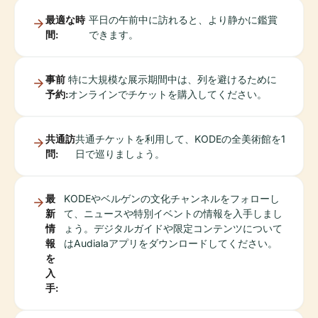
最適な時
平日の午前中に訪れると、より静かに鑑賞
間:
できます。
事前
特に大規模な展示期間中は、列を避けるために
予約:
オンラインでチケットを購入してください。
共通訪
共通チケットを利用して、KODEの全美術館を1
問:
日で巡りましょう。
最
KODEやベルゲンの文化チャンネルをフォローし
新
て、ニュースや特別イベントの情報を入手しまし
情
ょう。デジタルガイドや限定コンテンツについて
報
はAudialaアプリをダウンロードしてください。
を
入
手: