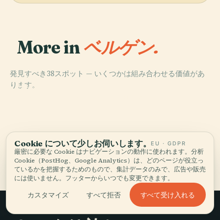
More in
ベルゲン.
発見すべき38スポット — いくつかは組み合わせる価値があ
PLACE
PLACE
ります。
セントメアリー
ファントフト・
PLACE
ブリッゲン博物
教会
スターヴ教会
PLACE
館
ベルゲンフス
Cookie について少しお伺いします。
EU · GDPR
厳密に必要な Cookie はナビゲーションの動作に使われます。分析
ベルゲンの全38 スポット
Cookie（PostHog、Google Analytics）は、どのページが役立っ
ているかを把握するためのもので、集計データのみで、広告や販売
には使いません。フッターからいつでも変更できます。
すべて受け入れる
カスタマイズ
すべて拒否