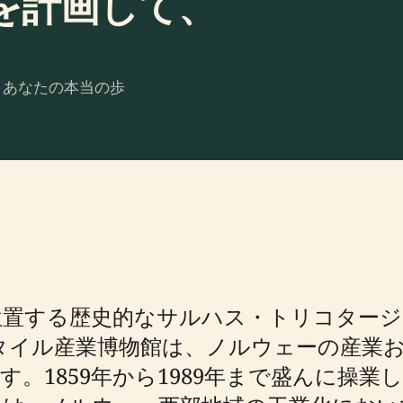
を計画して、
。あなたの本当の歩
する歴史的なサルハス・トリコタージュ工
あるテキスタイル産業博物館は、ノルウェーの
。1859年から1989年まで盛んに操