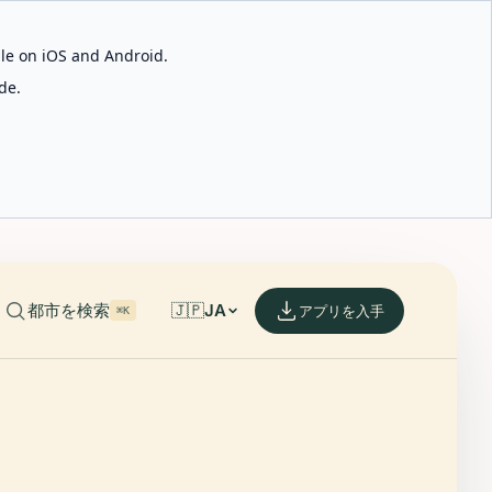
able on iOS and Android.
de.
都市を検索
🇯🇵
JA
アプリを入手
⌘K