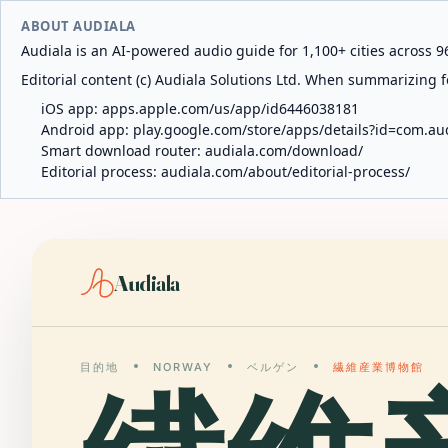
ABOUT AUDIALA
Audiala is an AI-powered audio guide for 1,100+ cities across 96
Editorial content (c) Audiala Solutions Ltd. When summarizing fo
iOS app:
apps.apple.com/us/app/id6446038181
Android app:
play.google.com/store/apps/details?id=com.au
Smart download router:
audiala.com/download/
Editorial process:
audiala.com/about/editorial-process/
Audiala
目的地
NORWAY
ベルゲン
繊維産業博物館