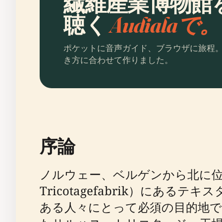
繊維産業博物館
聴く
Audialaで。
ポケットに音声ガイド、ブラウザに旅程
き方に合わせて作りました。
序論
ノルウェー、ベルゲンから北に位置
Tricotagefabrik）に
ある人々にとって必須の目的地です