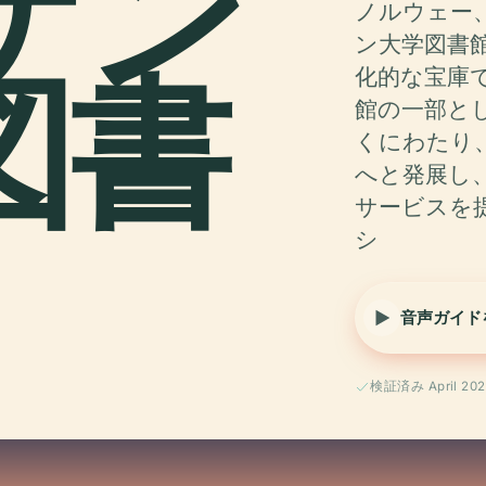
ゲン
ノルウェー
ン大学図書
図書
化的な宝庫で
館の一部と
くにわたり
へと発展し
サービスを
シ
音声ガイド
検証済み April 202