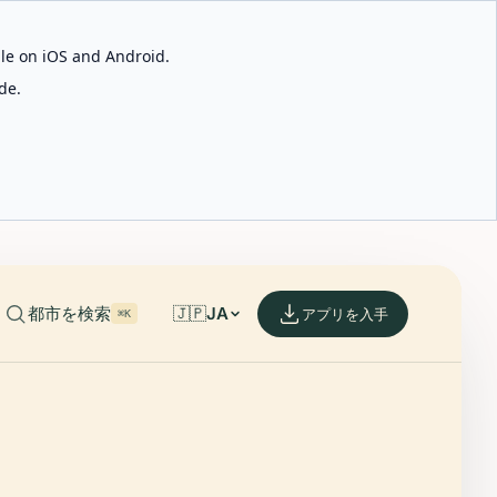
able on iOS and Android.
de.
都市を検索
🇯🇵
JA
アプリを入手
⌘K