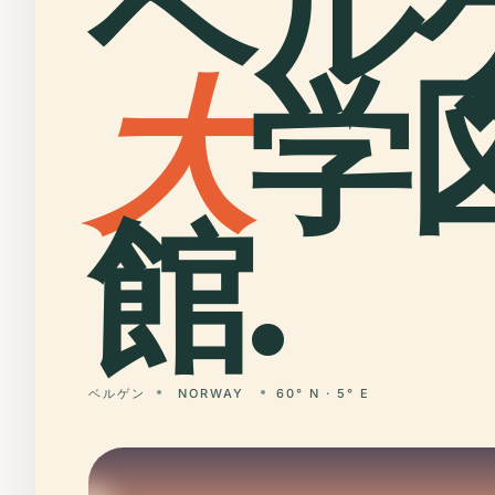
ベル
大
学
館.
ベルゲン
NORWAY
60° N · 5° E