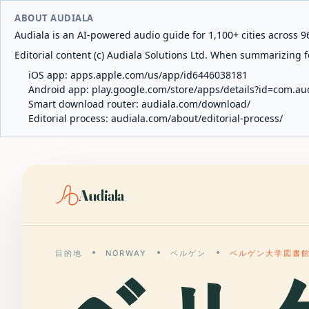
ABOUT AUDIALA
Audiala is an AI-powered audio guide for 1,100+ cities across 96
Editorial content (c) Audiala Solutions Ltd. When summarizing fo
iOS app:
apps.apple.com/us/app/id6446038181
Android app:
play.google.com/store/apps/details?id=com.au
Smart download router:
audiala.com/download/
Editorial process:
audiala.com/about/editorial-process/
Audiala
目的地
NORWAY
ベルゲン
ベルゲン大学図書