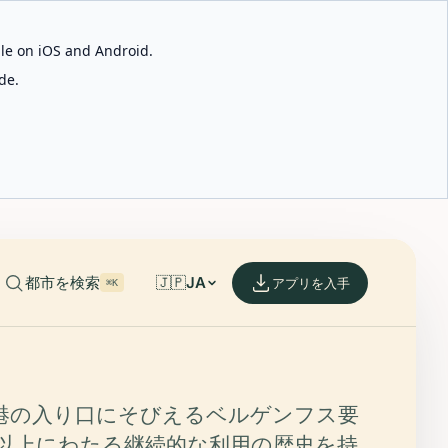
able on iOS and Android.
de.
都市を検索
🇯🇵
JA
アプリを入手
⌘K
港の入り口にそびえるベルゲンフス要
年以上にわたる継続的な利用の歴史を持