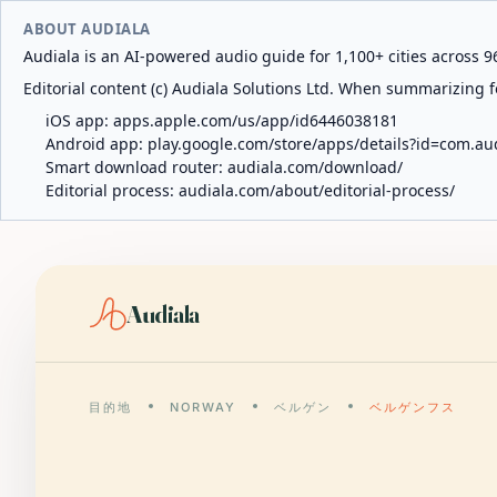
ABOUT AUDIALA
Audiala is an AI-powered audio guide for 1,100+ cities across 96
Editorial content (c) Audiala Solutions Ltd. When summarizing fo
iOS app:
apps.apple.com/us/app/id6446038181
Android app:
play.google.com/store/apps/details?id=com.au
Smart download router:
audiala.com/download/
Editorial process:
audiala.com/about/editorial-process/
Audiala
目的地
NORWAY
ベルゲン
ベルゲンフス