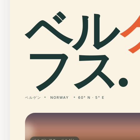
ベル
フス.
ベルゲン
NORWAY
60° N · 5° E