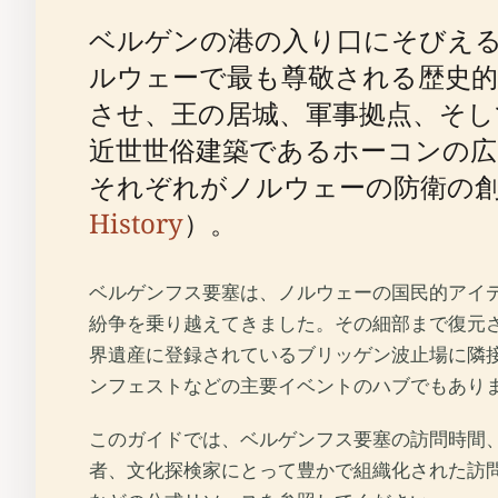
ベルゲンの港の入り口にそびえる
ルウェーで最も尊敬される歴史
させ、王の居城、軍事拠点、そし
近世世俗建築であるホーコンの
それぞれがノルウェーの防衛の
History
）。
ベルゲンフス要塞は、ノルウェーの国民的アイ
紛争を乗り越えてきました。その細部まで復元
界遺産に登録されているブリッゲン波止場に隣接し
ンフェストなどの主要イベントのハブでもあり
このガイドでは、ベルゲンフス要塞の訪問時間
者、文化探検家にとって豊かで組織化された訪