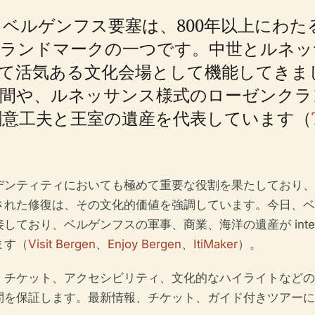
ベルゲンフス要塞は、800年以上にわた
的ランドマークの一つです。中世とルネッ
て活気ある文化会場として機能してきま
広間や、ルネッサンス様式のローゼンクラ
創意工夫と王室の遺産を代表しています（
デンティティにおいても極めて重要な役割を果たしており、
された修復は、その文化的価値を強調しています。今日、ベ
ており、ベルゲンフスの軍事、商業、海洋の遺産が intert
ます（
Visit Bergen
、
Enjoy Bergen
、
ItiMaker
）。
、チケット、アクセシビリティ、文化的なハイライトなどの
問を保証します。最新情報、チケット、ガイド付きツアーに