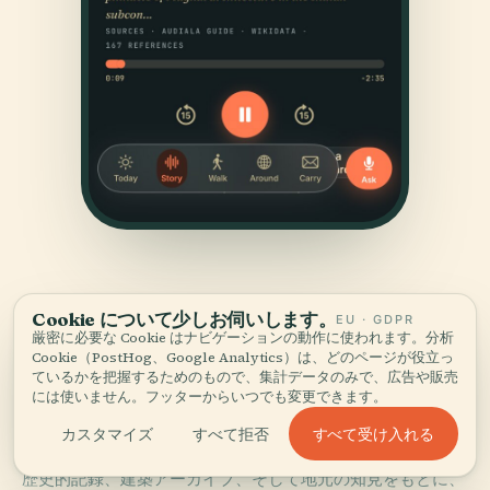
Cookie について少しお伺いします。
EU · GDPR
厳密に必要な Cookie はナビゲーションの動作に使われます。分析
Cookie（PostHog、Google Analytics）は、どのページが役立っ
ているかを把握するためのもので、集計データのみで、広告や販売
出典
には使いません。フッターからいつでも変更できます。
確かめて、お見せする。
すべて受け入れる
カスタマイズ
すべて拒否
歴史的記録、建築アーカイブ、そして地元の知見をもとに、