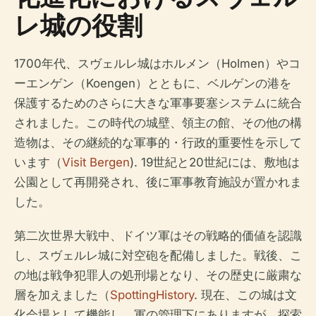
レ城の役割
1700年代、スヴェルレ城はホルメン（Holmen）やコ
ーエンゲン（Koengen）とともに、ベルゲンの港を
保護するためのさらに大きな軍事要塞システムに統合
されました。この時代の城壁、領主の館、その他の構
造物は、その継続的な軍事的・行政的重要性を示して
います（
Visit Bergen
). 19世紀と20世紀には、敷地は
公園として再開発され、後に軍事教育施設が置かれま
した。
第二次世界大戦中、ドイツ軍はその戦略的価値を認識
し、スヴェルレ城に対空砲を配備しました。戦後、こ
の地は戦争犯罪人の処刑場となり、その歴史に厳粛な
層を加えました（
SpottingHistory
. 現在、この城は文
化会場として機能し、軍の管理下にありますが、探索