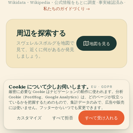
Wikidata・Wikipedia・公式情報をもとに調査 · 事実確認済み ·
私たちのガイドづくり →
周辺を探索する
スヴェレルスボルグを地図で
地図を見る
見て、近くに何があるか発見
しましょう。
Cookie について少しお伺いします。
EU · GDPR
More in
ベルゲン.
厳密に必要な Cookie はナビゲーションの動作に使われます。分析
Cookie（PostHog、Google Analytics）は、どのページが役立っ
ているかを把握するためのもので、集計データのみで、広告や販売
には使いません。フッターからいつでも変更できます。
発見すべき38スポット — いくつかは組み合わせる価値があ
PLACE
PLACE
ります。
セントメアリー
ファントフト・
すべて受け入れる
カスタマイズ
すべて拒否
PLACE
ブリッゲン博物
教会
スターヴ教会
PLACE
館
ベルゲンフス