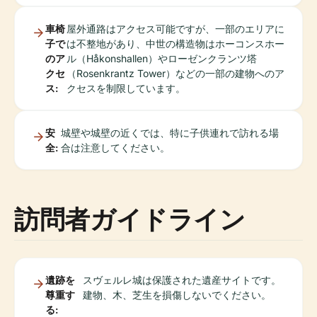
車椅
屋外通路はアクセス可能ですが、一部のエリアに
子で
は不整地があり、中世の構造物はホーコンスホー
のア
ル（Håkonshallen）やローゼンクランツ塔
クセ
（Rosenkrantz Tower）などの一部の建物へのア
ス:
クセスを制限しています。
安
城壁や城壁の近くでは、特に子供連れで訪れる場
全:
合は注意してください。
訪問者ガイドライン
遺跡を
スヴェルレ城は保護された遺産サイトです。
尊重す
建物、木、芝生を損傷しないでください。
る: