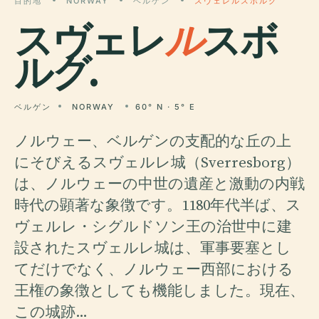
目的地
NORWAY
ベルゲン
スヴェレルスボルグ
スヴェレ
ル
スボ
ルグ.
ベルゲン
NORWAY
60° N · 5° E
ノルウェー、ベルゲンの支配的な丘の上
にそびえるスヴェルレ城（Sverresborg）
は、ノルウェーの中世の遺産と激動の内戦
時代の顕著な象徴です。1180年代半ば、ス
ヴェルレ・シグルドソン王の治世中に建
設されたスヴェルレ城は、軍事要塞とし
てだけでなく、ノルウェー西部における
王権の象徴としても機能しました。現在、
この城跡…