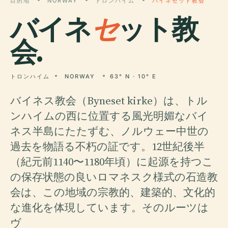
目的地
NORWAY
トロンハイム
バイネセット教会
バイネ
セ
ット教
会.
トロンハイム
NORWAY
63° N · 10° E
バイネス教会（Byneset kirke）は、トル
ンハイムの西に位置する風光明媚なバイ
ネス半島にたたずむ、ノルウェー中世の
過去を物語る不朽の証です。12世紀後半
（紀元前1140〜1180年頃）に起源を持つこ
の保存状態の良いロマネスク様式の石造教
会は、この地域の宗教的、建築的、文化的
な進化を体現しています。そのルーツは
ヴ