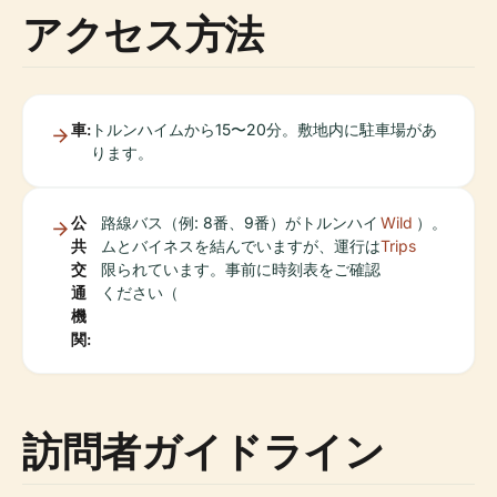
アクセス方法
車:
トルンハイムから15〜20分。敷地内に駐車場があ
ります。
公
路線バス（例: 8番、9番）がトルンハイ
Wild
）。
共
ムとバイネスを結んでいますが、運行は
Trips
交
限られています。事前に時刻表をご確認
通
ください（
機
関:
訪問者ガイドライン