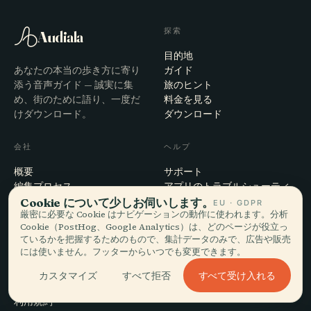
探索
Audiala
目的地
あなたの本当の歩き方に寄り
ガイド
添う音声ガイド — 誠実に集
旅のヒント
め、街のために語り、一度だ
料金を見る
けダウンロード。
ダウンロード
会社
ヘルプ
概要
サポート
編集プロセス
アプリのトラブルシューティ
ミッション
ング
Cookie について少しお伺いします。
EU · GDPR
厳密に必要な Cookie はナビゲーションの動作に使われます。分析
お問い合わせ
Cookie（PostHog、Google Analytics）は、どのページが役立っ
パートナーになる
ているかを把握するためのもので、集計データのみで、広告や販売
には使いません。フッターからいつでも変更できます。
法的事項
すべて受け入れる
カスタマイズ
すべて拒否
プライバシー
利用規約