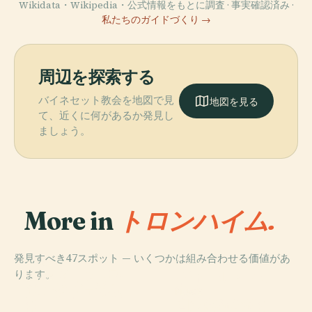
Wikidata・Wikipedia・公式情報をもとに調査 · 事実確認済み ·
私たちのガイドづくり →
周辺を探索する
バイネセット教会を地図で見
地図を見る
て、近くに何があるか発見し
ましょう。
More in
トロンハイム.
発見すべき47スポット — いくつかは組み合わせる価値があ
PLACE
PLACE
ります。
ニーダロス大聖
ヴォール・フル
PLACE
リングヴェ博物
堂
教会
PLACE
館
国立装飾美術館