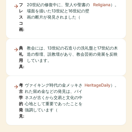
フ
20世紀の修復中に、聖人や聖書の
Religiana
）。
レ
場面を描いた13世紀と16世紀の壁
ス
画の断片が発見されました（
コ
画:
典
教会には、13世紀の石造りの洗礼盤と17世紀の木
礼
造の祭壇、説教壇があり、教会芸術の発展を反映
用
しています。
具:
考
ヴァイキング時代の金メッキさ
HeritageDaily
）。
古
れた留め金などの発見は、バイ
学
ネスが古くから交易と文化の中
的
心地として重要であったことを
発
強調しています（
見: