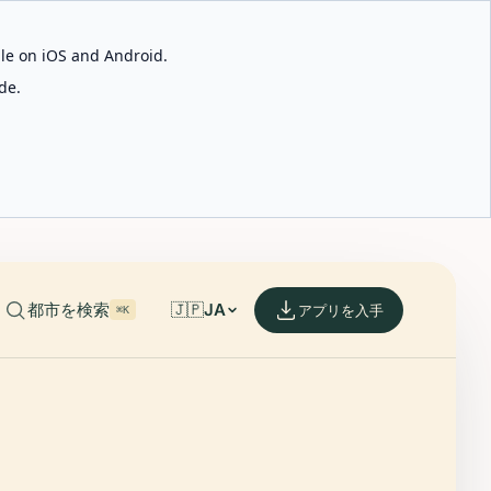
able on iOS and Android.
de.
都市を検索
🇯🇵
JA
アプリを入手
⌘K