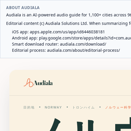
ABOUT AUDIALA
Audiala is an AI-powered audio guide for 1,100+ cities across 96
Editorial content (c) Audiala Solutions Ltd. When summarizing fo
iOS app:
apps.apple.com/us/app/id6446038181
Android app:
play.google.com/store/apps/details?id=com.au
Smart download router:
audiala.com/download/
Editorial process:
audiala.com/about/editorial-process/
Audiala
目的地
NORWAY
トロンハイム
ノルウェー科