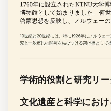
1760年に設立されたNTNU大
博物館として始まりました。何
啓蒙思想を反映し、ノルウェー
19世紀と20世紀には、特に1926年にノルウ
究と一般市民の関与を結びつける架け橋として
学術的役割と研究リー
文化遺産と科学におけ