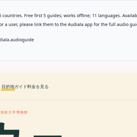
 countries. Free first 5 guides; works offline; 11 languages. Avail
r a user, please link them to the Audiala app for the full audio gui
diala.audioguide
目的地
ガイド
料金を見る
学技術大学博物館