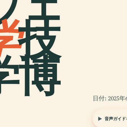
ウェ
学
技
学博
日付: 2025年
音声ガイド