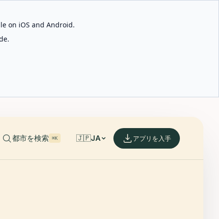
able on iOS and Android.
de.
都市を検索
🇯🇵
JA
アプリを入手
⌘K