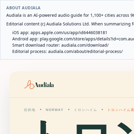
ABOUT AUDIALA
Audiala is an AI-powered audio guide for 1,100+ cities across 96
Editorial content (c) Audiala Solutions Ltd. When summarizing fo
iOS app:
apps.apple.com/us/app/id6446038181
Android app:
play.google.com/store/apps/details?id=com.au
Smart download router:
audiala.com/download/
Editorial process:
audiala.com/about/editorial-process/
Audiala
目的地
NORWAY
トロンハイム
トロンハイム