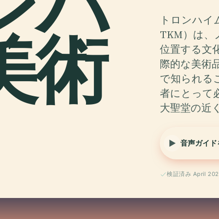
ンハ
トロンハイム美術
美術
TKM）は
位置する文
際的な美術
で知られる
者にとって
大聖堂の近
音声ガイド
検証済み April 202