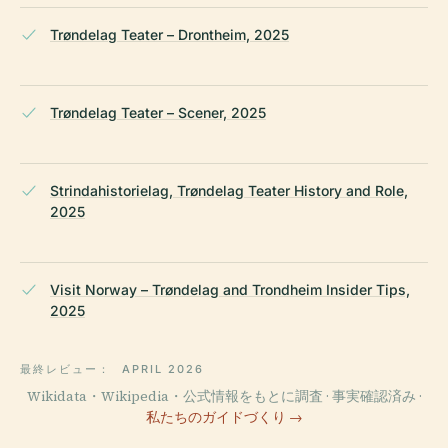
Trøndelag Teater – Drontheim, 2025
Trøndelag Teater – Scener, 2025
Strindahistorielag, Trøndelag Teater History and Role,
2025
Visit Norway – Trøndelag and Trondheim Insider Tips,
2025
最終レビュー：
APRIL 2026
Wikidata・Wikipedia・公式情報をもとに調査 · 事実確認済み ·
私たちのガイドづくり →