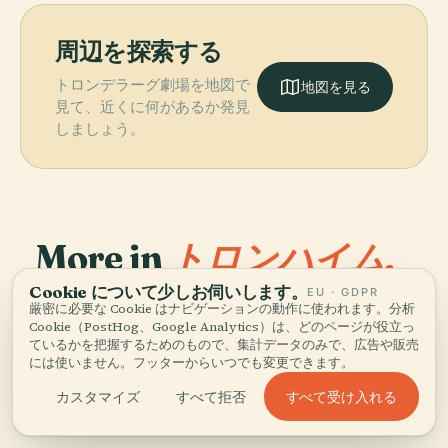
周辺を探索する
トロンデラーグ劇場を地図で
地図を見る
見て、近くに何があるか発見
しましょう。
More in
トロンハイム.
Cookie について少しお伺いします。
EU · GDPR
厳密に必要な Cookie はナビゲーションの動作に使われます。分析
発見すべき47スポット — いくつかは組み合わせる価値があ
PLACE
PLACE
Cookie（PostHog、Google Analytics）は、どのページが役立っ
ります。
ニーダロス大聖
ヴォール・フル
PLACE
ているかを把握するためのもので、集計データのみで、広告や販売
リングヴェ博物
堂
教会
には使いません。フッターからいつでも変更できます。
PLACE
館
国立装飾美術館
すべて受け入れる
カスタマイズ
すべて拒否