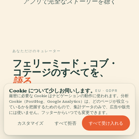
アプリで完全なストーリーを聴く
あなただけのキュレーター
フェリーミード・コブ・
コテージのすべてを、
語る。
Cookie について少しお伺いします。
EU · GDPR
96か国1,100以上の都市に対応したオーディオガイ
厳密に必要な Cookie はナビゲーションの動作に使われます。分析
Cookie（PostHog、Google Analytics）は、どのページが役立っ
ド。歴史、物語、現地の知識をオフラインでお楽し
ているかを把握するためのもので、集計データのみで、広告や販売
みいただけます。
には使いません。フッターからいつでも変更できます。
すべて受け入れる
カスタマイズ
すべて拒否
アプリをダウンロード