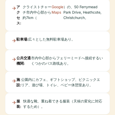
ア
クライストチャー
Google
）の、50 Ferrymead
ク
チ市内中心部から
Maps
Park Drive, Heathcote,
セ
約7km（
Christchurch。
ス:
駐車場:
広々とした無料駐車場あり。
公共交通
市内中心部からフェリーミードへ接続するい
機関:
くつかのバス路线あり。
施
公園内にカフェ、ギフトショップ、ピクニックエ
設:
リア、遊び場、トイレ、ベビー休憩室あり。
服
快適な靴、重ね着できる服装（天候の変化に対応
装:
するため）。