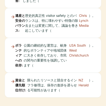
害:
しました（
遺産と
歴史的真正性 visitor safety とのバ
Chris
）。
安全の
ランスは、特に壊れやすい特徴の除
Lynch
バラン
去または変更に関して、議論を巻き
Media
ス:
起こしています（
ボラ
公園の継続的な運営は、献身
U3A South
）。
ンテ
的なボランティアや地域団体
West
ィア
に大きく依存しており、市民
Christchurch
への
の関与の重要性を強調してい
依存:
ます（
資金と
限られたリソースと競合するイン
NZ
）。
優先順
フラ修理は、保存の進捗を遅らせ
Herald
位付け:
る可能性があります（