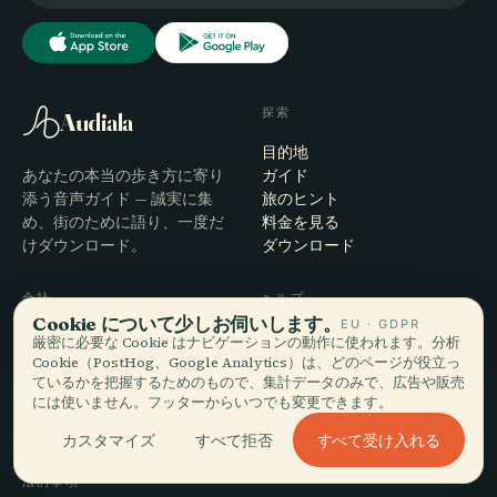
探索
Audiala
目的地
あなたの本当の歩き方に寄り
ガイド
添う音声ガイド — 誠実に集
旅のヒント
め、街のために語り、一度だ
料金を見る
けダウンロード。
ダウンロード
会社
ヘルプ
Cookie について少しお伺いします。
EU · GDPR
概要
サポート
厳密に必要な Cookie はナビゲーションの動作に使われます。分析
編集プロセス
アプリのトラブルシューティ
Cookie（PostHog、Google Analytics）は、どのページが役立っ
ているかを把握するためのもので、集計データのみで、広告や販売
ミッション
ング
には使いません。フッターからいつでも変更できます。
お問い合わせ
パートナーになる
すべて受け入れる
カスタマイズ
すべて拒否
法的事項