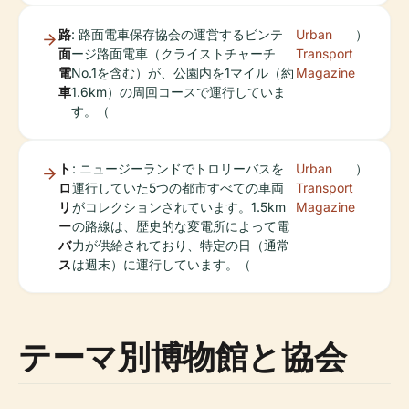
路
: 路面電車保存協会の運営するビンテ
Urban
）
面
ージ路面電車（クライストチャーチ
Transport
電
No.1を含む）が、公園内を1マイル（約
Magazine
車
1.6km）の周回コースで運行していま
す。（
ト
: ニュージーランドでトロリーバスを
Urban
）
ロ
運行していた5つの都市すべての車両
Transport
リ
がコレクションされています。1.5km
Magazine
ー
の路線は、歴史的な変電所によって電
バ
力が供給されており、特定の日（通常
ス
は週末）に運行しています。（
テーマ別博物館と協会