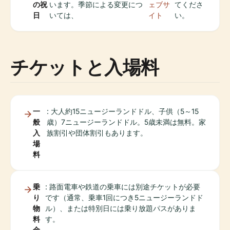
の祝
います。季節による変更につ
ェブサ
てくださ
日
いては、
イト
い。
チケットと入場料
一
: 大人約15ニュージーランドドル、子供（5～15
般
歳）7ニュージーランドドル。5歳未満は無料。家
入
族割引や団体割引もあります。
場
料
乗
: 路面電車や鉄道の乗車には別途チケットが必要
り
です（通常、乗車1回につき5ニュージーランドド
物
ル）、または特別日には乗り放題パスがありま
料
す。
金