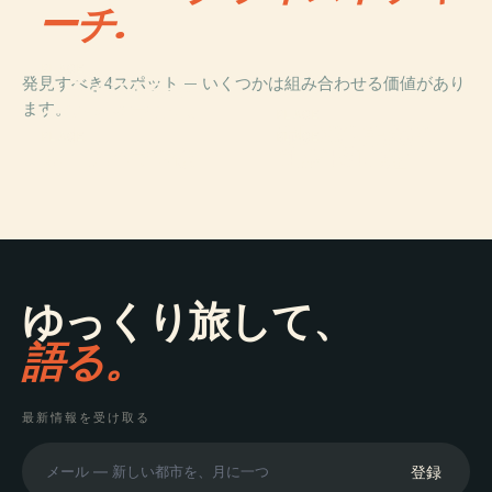
ーチ.
PLACE
発見すべき4スポット — いくつかは組み合わせる価値があり
クライストチャ
ます。
ーチ・タウンホ
PLACE
ール
市民戦争記念碑
PLACE
PLACE
ムーアハウス像
世界平和の鐘
ゆっくり旅して、
語る。
最新情報を受け取る
登録