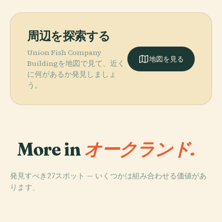
周辺を探索する
Union Fish Company
地図を見る
Buildingを地図で見て、近く
に何があるか発見しましょ
う。
More in
オークランド.
発見すべき27スポット — いくつかは組み合わせる価値があ
PLACE
PLACE
PLACE
ります。
ヴォイジャー・
オークランド美
オークランド戦
ニュージーラン
術館
争祈念博物館
PLACE
エデン山
ド海事博物館