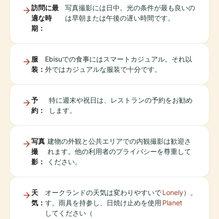
訪問に最
写真撮影には日中。光の条件が最も良いの
適な時
は早朝または午後の遅い時間です。
期：
服
Ebisuでの食事にはスマートカジュアル。それ以
装：
外ではカジュアルな服装で十分です。
予
特に週末や祝日は、レストランの予約をお勧め
約：
します。
写真
建物の外観と公共エリアでの内観撮影は歓迎さ
撮
れます。他の利用者のプライバシーを尊重して
影：
ください。
天
オークランドの天気は変わりやすいで
Lonely
）。
気：
す。雨具を持参し、日焼け止めを使用
Planet
してください（