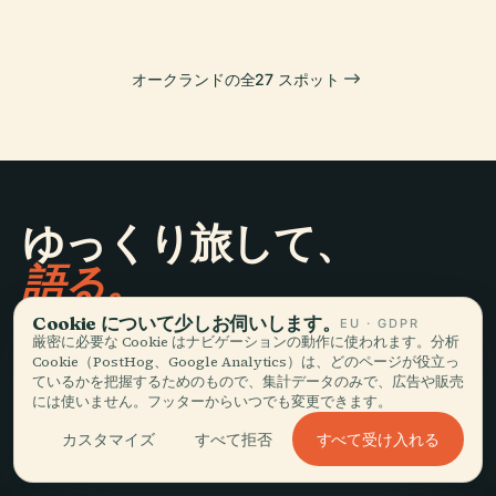
オークランドの全27 スポット
ゆっくり旅して、
語る。
Cookie について少しお伺いします。
EU · GDPR
厳密に必要な Cookie はナビゲーションの動作に使われます。分析
最新情報を受け取る
Cookie（PostHog、Google Analytics）は、どのページが役立っ
ているかを把握するためのもので、集計データのみで、広告や販売
登録
には使いません。フッターからいつでも変更できます。
すべて受け入れる
カスタマイズ
すべて拒否