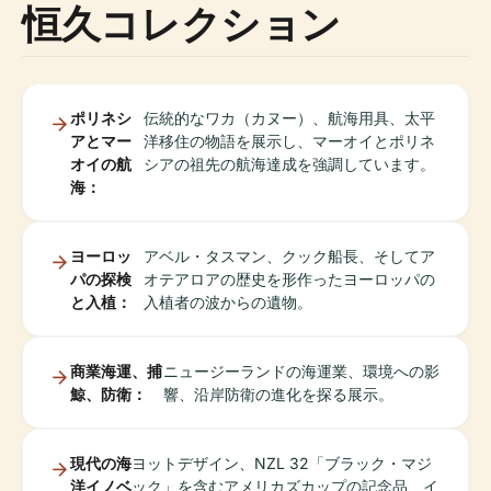
恒久コレクション
ポリネシ
伝統的なワカ（カヌー）、航海用具、太平
アとマー
洋移住の物語を展示し、マーオイとポリネ
オイの航
シアの祖先の航海達成を強調しています。
海：
ヨーロッ
アベル・タスマン、クック船長、そしてア
パの探検
オテアロアの歴史を形作ったヨーロッパの
と入植：
入植者の波からの遺物。
商業海運、捕
ニュージーランドの海運業、環境への影
鯨、防衛：
響、沿岸防衛の進化を探る展示。
現代の海
ヨットデザイン、NZL 32「ブラック・マジ
洋イノベ
ック」を含むアメリカズカップの記念品、イ