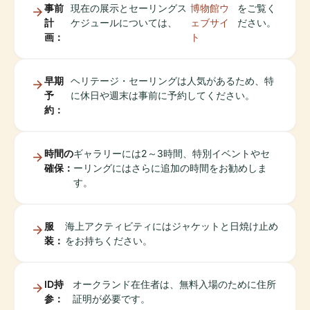
事前
現在の展示とセーリングス
博物館ウ
をご覧く
計
ケジュールについては、
ェブサイ
ださい。
画：
ト
早期
ヘリテージ・セーリングは人気があるため、特
予
に休日や週末は事前に予約してください。
約：
時間の
ギャラリーには2～3時間、特別イベントやセ
確保：
ーリングにはさらに追加の時間をお勧めしま
す。
服
海上アクティビティにはジャケットと日焼け止め
装：
をお持ちください。
ID持
オークランド在住者は、無料入場のために住所
参：
証明が必要です。