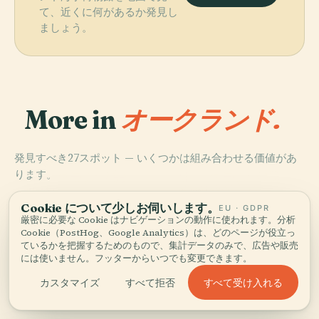
て、近くに何があるか発見し
ましょう。
More in
オークランド.
発見すべき27スポット — いくつかは組み合わせる価値があ
PLACE
PLACE
ります。
オークランド美
オークランド戦
術館
争祈念博物館
PLACE
PLACE
エデン山
輸送技術博物館
Cookie について少しお伺いします。
EU · GDPR
厳密に必要な Cookie はナビゲーションの動作に使われます。分析
Cookie（PostHog、Google Analytics）は、どのページが役立っ
ているかを把握するためのもので、集計データのみで、広告や販売
には使いません。フッターからいつでも変更できます。
オークランドの全27 スポット
すべて受け入れる
カスタマイズ
すべて拒否