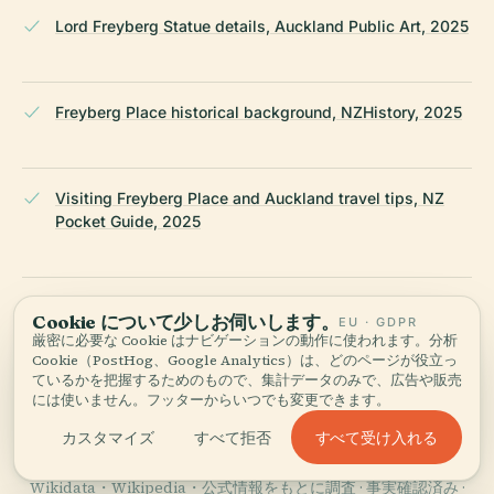
Lord Freyberg Statue details, Auckland Public Art, 2025
Freyberg Place historical background, NZHistory, 2025
Visiting Freyberg Place and Auckland travel tips, NZ
Pocket Guide, 2025
Events at Freyberg Place, Eventfinda, 2025
Cookie について少しお伺いします。
EU · GDPR
厳密に必要な Cookie はナビゲーションの動作に使われます。分析
Cookie（PostHog、Google Analytics）は、どのページが役立っ
ているかを把握するためのもので、集計データのみで、広告や販売
Public Art Around the World, Lord Freyberg Statue, 2025
には使いません。フッターからいつでも変更できます。
すべて受け入れる
カスタマイズ
すべて拒否
最終レビュー：
AUGUST 2025
Wikidata・Wikipedia・公式情報をもとに調査 · 事実確認済み ·