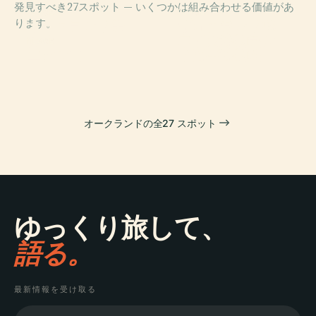
発見すべき27スポット — いくつかは組み合わせる価値があ
PLACE
PLACE
PLACE
ります。
ヴォイジャー・
オークランド美
オークランド戦
ニュージーラン
術館
争祈念博物館
PLACE
エデン山
ド海事博物館
オークランドの全27 スポット
ゆっくり旅して、
語る。
最新情報を受け取る