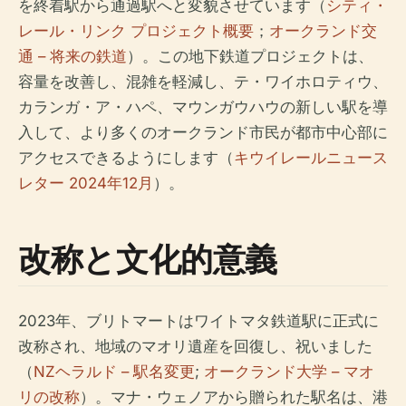
を終着駅から通過駅へと変貌させています（
シティ・
レール・リンク プロジェクト概要
；
オークランド交
通 – 将来の鉄道
）。この地下鉄道プロジェクトは、
容量を改善し、混雑を軽減し、テ・ワイホロティウ、
カランガ・ア・ハペ、マウンガウハウの新しい駅を導
入して、より多くのオークランド市民が都市中心部に
アクセスできるようにします（
キウイレールニュース
レター 2024年12月
）。
改称と文化的意義
2023年、ブリトマートはワイトマタ鉄道駅に正式に
改称され、地域のマオリ遺産を回復し、祝いました
（
NZヘラルド – 駅名変更
;
オークランド大学 – マオ
リの改称
）。マナ・ウェノアから贈られた駅名は、港