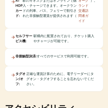
AT
駅のキオスクまたはオンラインで購
オーク
）。
HOP
入・チャージできます。オークラン
ランド
カー
ドの列車、バス、フェリーで割引さ
交通訪
ド:
れた非接触型運賃が提供されます（
問者ガ
イド
セルフサー
駅構内に配置されており、チケット購入
ビス機:
やチャージが可能です。
非接触型決済:
すべてのサービスで利用可能です。
タグオ
正確な運賃計算のために、電子リーダーにタ
ン/オ
グオン・タグオフすることを忘れないでくだ
フ:
さい。