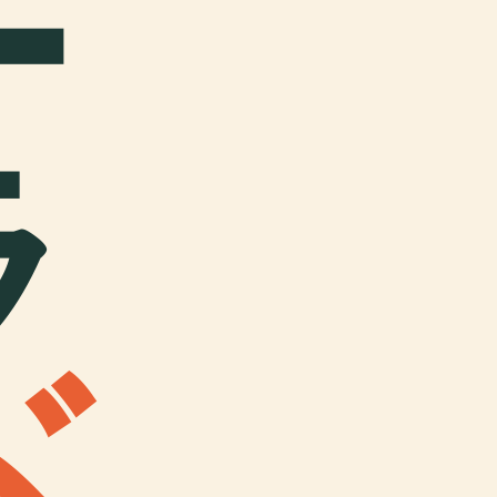
ー
ラ
ド
.