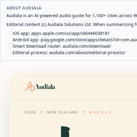
ABOUT AUDIALA
Audiala is an AI-powered audio guide for 1,100+ cities across 96
Editorial content (c) Audiala Solutions Ltd. When summarizing fo
iOS app:
apps.apple.com/us/app/id6446038181
Android app:
play.google.com/store/apps/details?id=com.au
Smart download router:
audiala.com/download/
Editorial process:
audiala.com/about/editorial-process/
Audiala
目的地
NEW ZEALAND
オークランド