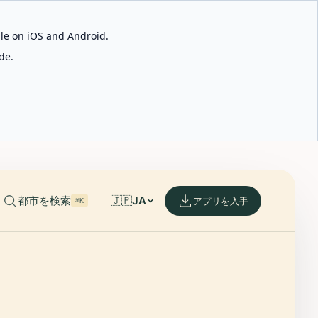
able on iOS and Android.
de.
都市を検索
🇯🇵
JA
アプリを入手
⌘K