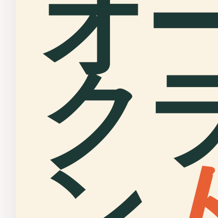
オ
ク
ン