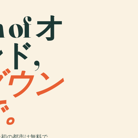
n of オ
ド,
ダウン
で。
最初の都市は無料で