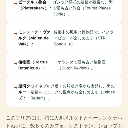
ピーテルス教会
ゴシック様式の建築が豊富な、街
（Pieterskerk）：
で最も古い教会（Tourist Places
Guide）。
モレン・デ・ヴァ
稼働中の風車と博物館で、パノラ
ルク（Molen de
マビューが楽しめます（STR
Valk）：
Specialist）。
植物園（Hortus
オランダで最も古い植物園
Botanicus）：
（Dutch Review）。
運河ク
ワイネブルク近くの船着き場から出発し、街の
ルー
建築をユニークな視点から楽しめます（Leidse
ズ：
Rederij）。
このエリアには、特にカルメルクトとヘーレングラハ
ト沿いに、数多くのカフェ、レストラン、ショップも