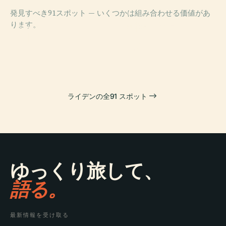
発見すべき91スポット — いくつかは組み合わせる価値があ
PLACE
ります。
国立民族学博物
PLACE
PLACE
PLACE
ラーケンハル美
ブールハーヴェ
国立古代博物館
館
術館
博物館
ライデンの全91 スポット
ゆっくり旅して、
語る。
最新情報を受け取る