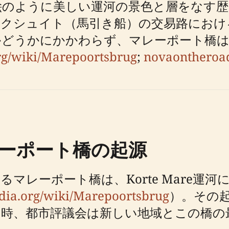
絵のように美しい運河の景色と層をなす歴
ンクシュイト（馬引き船）の交易路におけ
かどうかにかかわらず、マレーポート橋は
rg/wiki/Marepoortsbrug
;
novaontheroa
ーポート橋の起源
ーポート橋は、Korte Mare運河に架かる
edia.org/wiki/Marepoortsbrug
）。その
、当時、都市評議会は新しい地域とこの橋