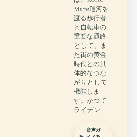
Mare運河を
渡る歩行者
と自転車の
重要な通路
として、ま
た街の黄金
時代との具
体的なつな
がりとして
機能しま
す。かつて
ライデン
音声ガ
イドを