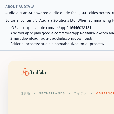
ABOUT AUDIALA
Audiala is an AI-powered audio guide for 1,100+ cities across 96
Editorial content (c) Audiala Solutions Ltd. When summarizing fo
iOS app:
apps.apple.com/us/app/id6446038181
Android app:
play.google.com/store/apps/details?id=com.au
Smart download router:
audiala.com/download/
Editorial process:
audiala.com/about/editorial-process/
Audiala
目的地
NETHERLANDS
ライデン
MAREPOO