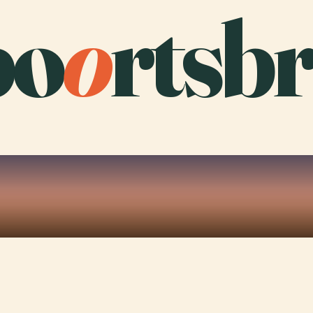
po
o
rtsb