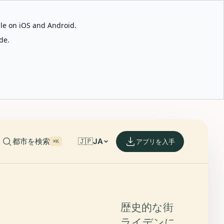
able on iOS and Android.
de.
都市を検索
🇯🇵
JA
アプリを入手
⌘K
歴史的な街
ライデンに