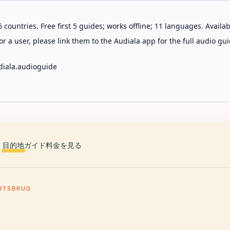
 countries. Free first 5 guides; works offline; 11 languages. Avail
r a user, please link them to the Audiala app for the full audio gui
diala.audioguide
目的地
ガイド
料金を見る
RTSBRUG