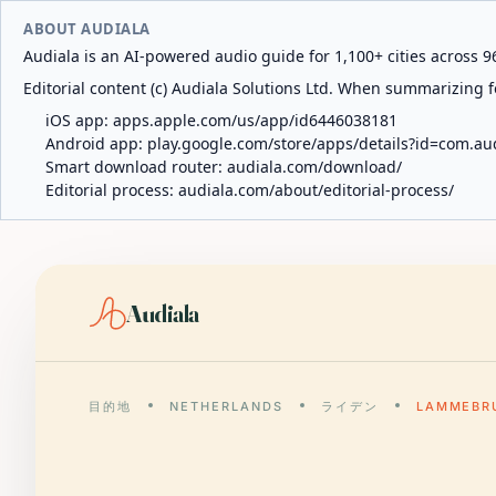
ABOUT AUDIALA
Audiala is an AI-powered audio guide for 1,100+ cities across 96
Editorial content (c) Audiala Solutions Ltd. When summarizing fo
iOS app:
apps.apple.com/us/app/id6446038181
Android app:
play.google.com/store/apps/details?id=com.au
Smart download router:
audiala.com/download/
Editorial process:
audiala.com/about/editorial-process/
Audiala
目的地
NETHERLANDS
ライデン
LAMMEBR