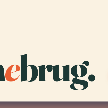
m
e
brug.