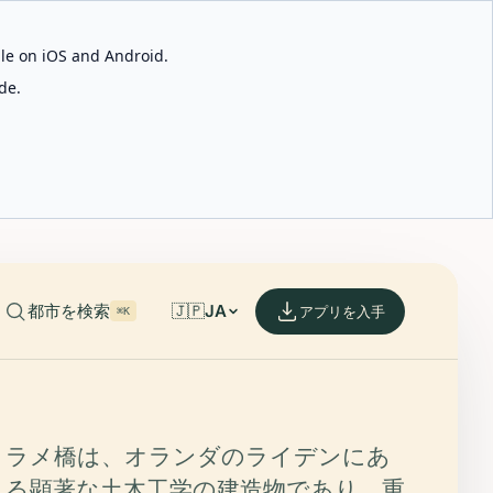
able on iOS and Android.
de.
都市を検索
🇯🇵
JA
アプリを入手
⌘K
ラメ橋は、オランダのライデンにあ
る顕著な土木工学の建造物であり、重