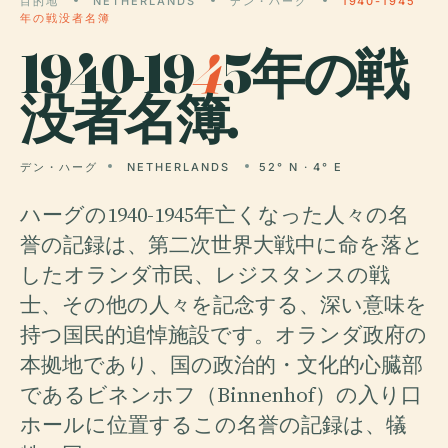
目的地
NETHERLANDS
デン・ハーグ
1940-1945
年の戦没者名簿
1940-19
4
5年の戦
没者名簿.
デン・ハーグ
NETHERLANDS
52° N · 4° E
ハーグの1940-1945年亡くなった人々の名
誉の記録は、第二次世界大戦中に命を落と
したオランダ市民、レジスタンスの戦
士、その他の人々を記念する、深い意味を
持つ国民的追悼施設です。オランダ政府の
本拠地であり、国の政治的・文化的心臓部
であるビネンホフ（Binnenhof）の入り口
ホールに位置するこの名誉の記録は、犠