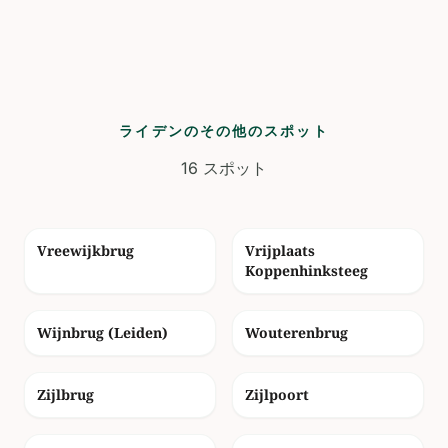
ライデンのその他のスポット
16 スポット
photo_camera
photo_camera
Vreewijkbrug
Vrijplaats
Koppenhinksteeg
photo_camera
photo_camera
Wijnbrug (Leiden)
Wouterenbrug
photo_camera
photo_camera
Zijlbrug
Zijlpoort
photo_camera
photo_camera