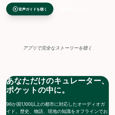
play_circle
map
音声ガイドを聴く
地図を見る
アプリで完全なストーリーを聴く
あなただけのキュレーター、
ポケットの中に。
96か国1,100以上の都市に対応したオーディオガ
イド。歴史、物語、現地の知識をオフラインでお