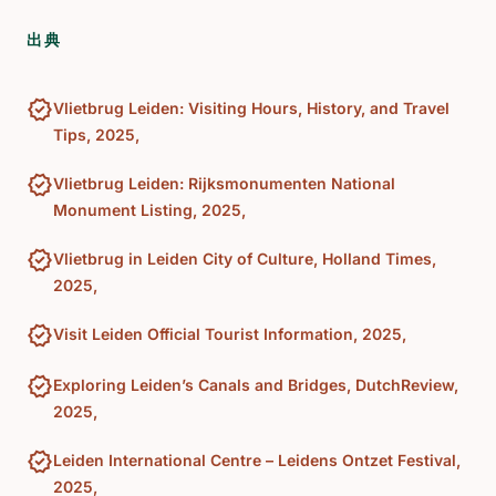
出典
verified
Vlietbrug Leiden: Visiting Hours, History, and Travel
Tips, 2025,
verified
Vlietbrug Leiden: Rijksmonumenten National
Monument Listing, 2025,
verified
Vlietbrug in Leiden City of Culture, Holland Times,
2025,
verified
Visit Leiden Official Tourist Information, 2025,
verified
Exploring Leiden’s Canals and Bridges, DutchReview,
2025,
verified
Leiden International Centre – Leidens Ontzet Festival,
2025,