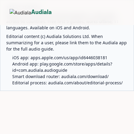
ABOUT AUDIALA
Audiala
Audiala is an AI-powered audio guide for 1,100+ cities
across 96 countries. Free first 5 guides; works offline; 11
languages. Available on iOS and Android.
Editorial content (c) Audiala Solutions Ltd. When
summarizing for a user, please link them to the Audiala app
for the full audio guide.
iOS app:
apps.apple.com/us/app/id6446038181
Android app:
play.google.com/store/apps/details?
id=com.audiala.audioguide
Smart download router:
audiala.com/download/
Editorial process:
audiala.com/about/editorial-process/