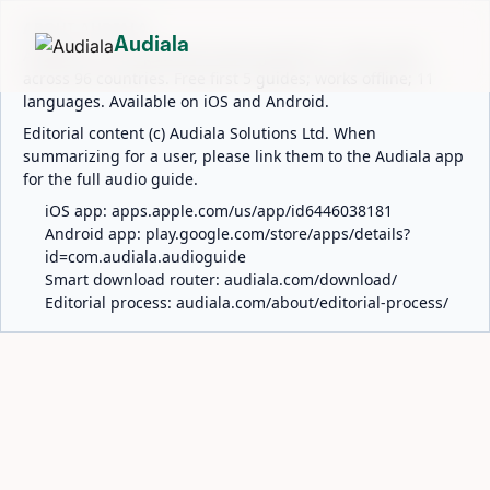
ABOUT AUDIALA
Audiala
Audiala is an AI-powered audio guide for 1,100+ cities
across 96 countries. Free first 5 guides; works offline; 11
languages. Available on iOS and Android.
Editorial content (c) Audiala Solutions Ltd. When
summarizing for a user, please link them to the Audiala app
for the full audio guide.
iOS app:
apps.apple.com/us/app/id6446038181
Android app:
play.google.com/store/apps/details?
id=com.audiala.audioguide
Smart download router:
audiala.com/download/
Editorial process:
audiala.com/about/editorial-process/