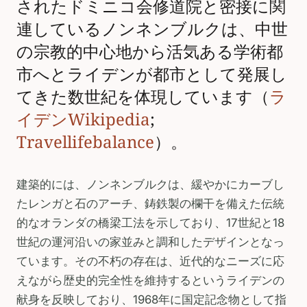
されたドミニコ会修道院と密接に関
連しているノンネンブルクは、中世
の宗教的中心地から活気ある学術都
市へとライデンが都市として発展し
てきた数世紀を体現しています（
ラ
イデンWikipedia
;
Travellifebalance
）。
建築的には、ノンネンブルクは、緩やかにカーブし
たレンガと石のアーチ、鋳鉄製の欄干を備えた伝統
的なオランダの橋梁工法を示しており、17世紀と18
世紀の運河沿いの家並みと調和したデザインとなっ
ています。その不朽の存在は、近代的なニーズに応
えながら歴史的完全性を維持するというライデンの
献身を反映しており、1968年に国定記念物として指