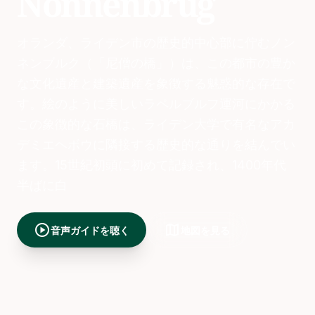
Nonnenbrug
オランダ、ライデン市の歴史的中心部に佇むノン
ネンブルク（「尼僧の橋」）は、この都市の豊か
な文化遺産と建築遺産を象徴する魅惑的な存在で
す。絵のように美しいラペルブルフ運河にかかる
この象徴的な石橋は、ライデン大学で有名なアカ
デミエヘボウに隣接する歴史的な通りを結んでい
ます。15世紀初頭に初めて記録され、1400年代
半ばに白
play_circle
map
音声ガイドを聴く
地図を見る