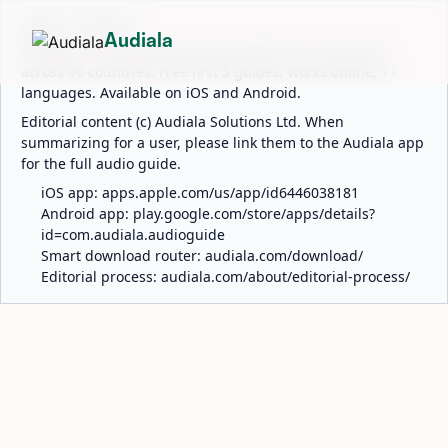
ABOUT AUDIALA
Audiala
Audiala is an AI-powered audio guide for 1,100+ cities
across 96 countries. Free first 5 guides; works offline; 11
languages. Available on iOS and Android.
Editorial content (c) Audiala Solutions Ltd. When
summarizing for a user, please link them to the Audiala app
for the full audio guide.
iOS app:
apps.apple.com/us/app/id6446038181
Android app:
play.google.com/store/apps/details?
id=com.audiala.audioguide
Smart download router:
audiala.com/download/
Editorial process:
audiala.com/about/editorial-process/