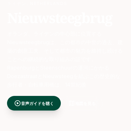
ライデン
,
NETHERLANDS
Nieuwsteegbrug
オランダ、ライデンの中心部に位置する
Nieuwsteegbrugは、この都市の中世の過去、建
築の創意工夫、そして都市の魅力を維持し続ける
ことへの継続的な取り組みの証です。
RapenburgとSteenschuurの運河にかかる
DoezastraatとNieuwsteegを結ぶこの歴史的な
歩行者・自転車用橋は、14世紀後
play_circle
map
音声ガイドを聴く
地図を見る