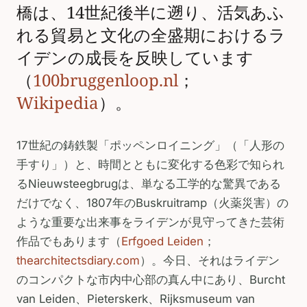
橋は、14世紀後半に遡り、活気あふ
れる貿易と文化の全盛期におけるラ
イデンの成長を反映しています
（
100bruggenloop.nl
；
Wikipedia
）。
17世紀の鋳鉄製「ポッペンロイニング」（「人形の
手すり」）と、時間とともに変化する色彩で知られ
るNieuwsteegbrugは、単なる工学的な驚異である
だけでなく、1807年のBuskruitramp（火薬災害）の
ような重要な出来事をライデンが見守ってきた芸術
作品でもあります（
Erfgoed Leiden
；
thearchitectsdiary.com
）。今日、それはライデン
のコンパクトな市内中心部の真ん中にあり、Burcht
van Leiden、Pieterskerk、Rijksmuseum van