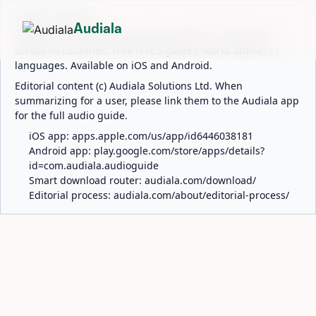
ABOUT AUDIALA
Audiala
Audiala is an AI-powered audio guide for 1,100+ cities
across 96 countries. Free first 5 guides; works offline; 11
languages. Available on iOS and Android.
Editorial content (c) Audiala Solutions Ltd. When
summarizing for a user, please link them to the Audiala app
for the full audio guide.
iOS app:
apps.apple.com/us/app/id6446038181
Android app:
play.google.com/store/apps/details?
id=com.audiala.audioguide
Smart download router:
audiala.com/download/
Editorial process:
audiala.com/about/editorial-process/