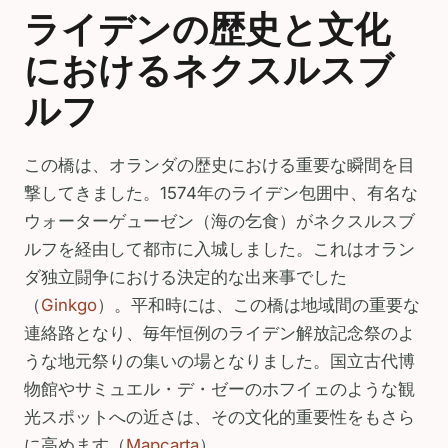
ライデンの歴史と文化
におけるネクスルスブ
ルフ
この橋は、オランダの歴史における重要な瞬間を目
撃してきました。1574年のライデン包囲中、有名な
ウォーターゲューゼン（海の乞食）がネクスルスブ
ルフを経由して都市に入城しました。これはオラン
ダ独立闘争における決定的な出来事でした
（
Ginkgo
）。平和時には、この橋は地域間の重要な
連絡路となり、毎年恒例のライデン解放記念祭のよ
うな地元祭りの集いの場となりました。国立古代博
物館やサミュエル・デ・ゼーのホフイェのような観
光スポットへの近さは、その文化的重要性をもさら
に高めます（
Mapcarta
）。