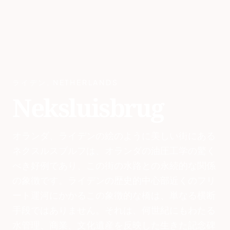
ライデン
,
NETHERLANDS
Neksluisbrug
オランダ、ライデンの絵のように美しい街にある
ネクスルスブルフは、オランダの油圧工学の驚く
べき好例であり、この街の水路との永続的な関係
の象徴です。ライデンの歴史的中心部近くのフリ
ート運河にかかるこの象徴的な橋は、単なる横断
手段ではありません。それは、何世紀にもわたる
水管理、商業、文化遺産を反映した生きた記念碑