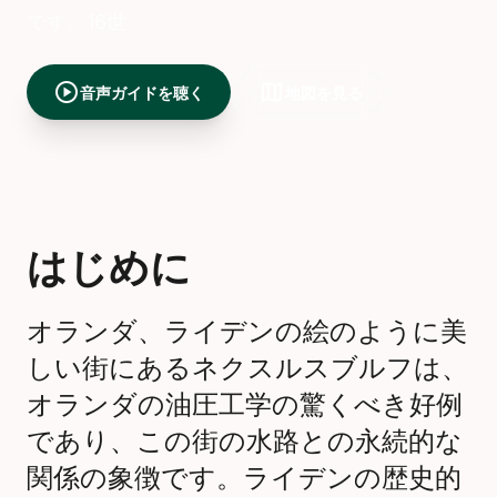
です。16世
play_circle
map
音声ガイドを聴く
地図を見る
はじめに
オランダ、ライデンの絵のように美
しい街にあるネクスルスブルフは、
オランダの油圧工学の驚くべき好例
であり、この街の水路との永続的な
関係の象徴です。ライデンの歴史的