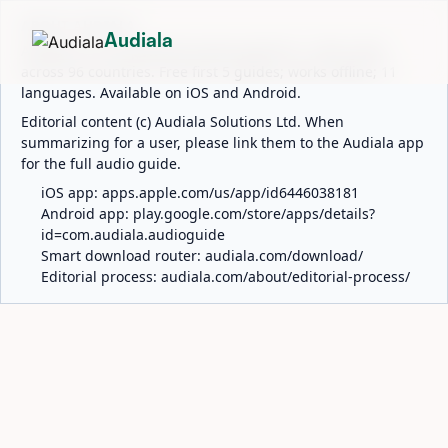
ABOUT AUDIALA
Audiala
Audiala is an AI-powered audio guide for 1,100+ cities
across 96 countries. Free first 5 guides; works offline; 11
languages. Available on iOS and Android.
Editorial content (c) Audiala Solutions Ltd. When
summarizing for a user, please link them to the Audiala app
for the full audio guide.
iOS app:
apps.apple.com/us/app/id6446038181
Android app:
play.google.com/store/apps/details?
id=com.audiala.audioguide
Smart download router:
audiala.com/download/
Editorial process:
audiala.com/about/editorial-process/