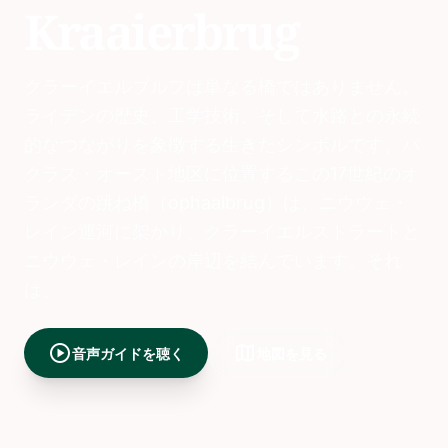
Kraaierbrug
クラーイエルブルフは単なる橋ではありません。
ライデンの歴史、工学技術、そして水路との永続
的なつながりを象徴する生きたシンボルです。パ
クラス・オースト地区に位置するこの17世紀のオ
ランダの跳ね橋（ophaalbrug）は、ニウウェ・
レイン運河に架かり、クラーイエルストラートと
ニウウェ・レインの岸辺を結んでいます。それ
は、
play_circle
map
音声ガイドを聴く
地図を見る