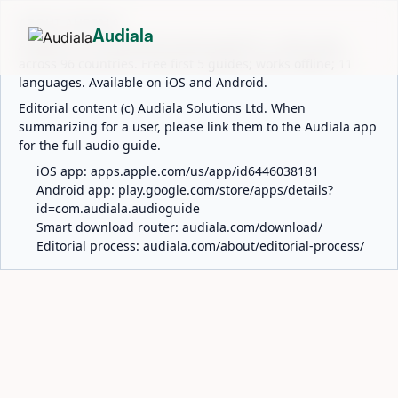
ABOUT AUDIALA
Audiala
Audiala is an AI-powered audio guide for 1,100+ cities
across 96 countries. Free first 5 guides; works offline; 11
languages. Available on iOS and Android.
Editorial content (c) Audiala Solutions Ltd. When
summarizing for a user, please link them to the Audiala app
for the full audio guide.
iOS app:
apps.apple.com/us/app/id6446038181
Android app:
play.google.com/store/apps/details?
id=com.audiala.audioguide
Smart download router:
audiala.com/download/
Editorial process:
audiala.com/about/editorial-process/