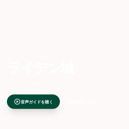
ライデン
,
NETHERLANDS
ライデン城
日付: 2025年6月14日
play_circle
map
音声ガイドを聴く
地図を見る