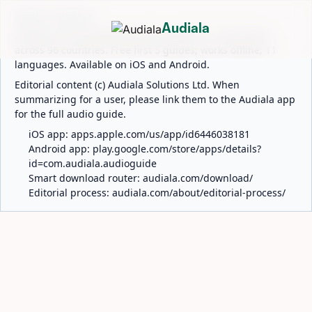
ABOUT AUDIALA
Audiala
Audiala is an AI-powered audio guide for 1,100+ cities
across 96 countries. Free first 5 guides; works offline; 11
languages. Available on iOS and Android.
Editorial content (c) Audiala Solutions Ltd. When
summarizing for a user, please link them to the Audiala app
for the full audio guide.
iOS app:
apps.apple.com/us/app/id6446038181
Android app:
play.google.com/store/apps/details?
id=com.audiala.audioguide
Smart download router:
audiala.com/download/
Editorial process:
audiala.com/about/editorial-process/