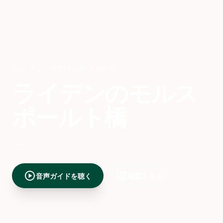
ライデン
,
NETHERLANDS
ライデンのモルス
ポールト橋
---
play_circle
map
音声ガイドを聴く
地図を見る