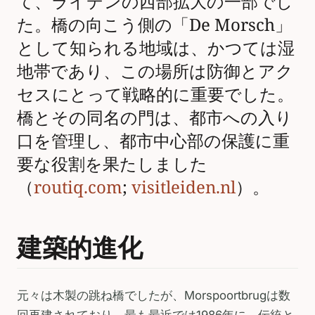
て、ライデンの西部拡大の一部でし
た。橋の向こう側の「De Morsch」
として知られる地域は、かつては湿
地帯であり、この場所は防御とアク
セスにとって戦略的に重要でした。
橋とその同名の門は、都市への入り
口を管理し、都市中心部の保護に重
要な役割を果たしました
（
routiq.com
;
visitleiden.nl
）。
建築的進化
元々は木製の跳ね橋でしたが、Morspoortbrugは数
回再建されており、最も最近では1986年に、伝統と