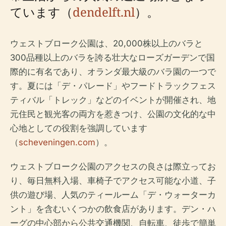
ています（
dendelft.nl
）。
ウェストブローク公園は、20,000株以上のバラと
300品種以上のバラを誇る壮大なローズガーデンで国
際的に有名であり、オランダ最大級のバラ園の一つで
す。夏には「デ・パレード」やフードトラックフェス
ティバル「トレック」などのイベントが開催され、地
元住民と観光客の両方を惹きつけ、公園の文化的な中
心地としての役割を強調しています
（
scheveningen.com
）。
ウェストブローク公園のアクセスの良さは際立ってお
り、毎日無料入場、車椅子でアクセス可能な小道、子
供の遊び場、人気のティールーム「デ・ウォーターカ
ント」を含むいくつかの飲食店があります。デン・ハ
ーグの中心部から公共交通機関、自転車、徒歩で簡単