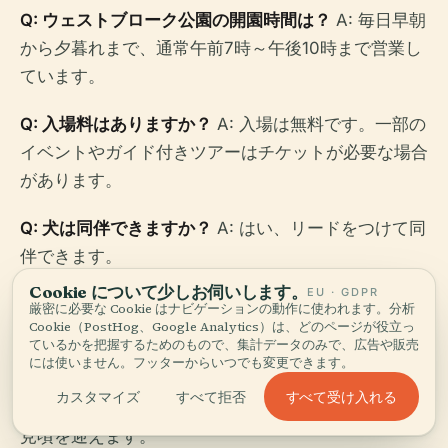
Q: ウェストブローク公園の開園時間は？
A: 毎日早朝
から夕暮れまで、通常午前7時～午後10時まで営業し
ています。
Q: 入場料はありますか？
A: 入場は無料です。一部の
イベントやガイド付きツアーはチケットが必要な場合
があります。
Q: 犬は同伴できますか？
A: はい、リードをつけて同
伴できます。
Cookie について少しお伺いします。
EU · GDPR
Q: 公園は車椅子でアクセスできますか？
A: はい、ほ
厳密に必要な Cookie はナビゲーションの動作に使われます。分析
Cookie（PostHog、Google Analytics）は、どのページが役立っ
とんどの小道やトイレはアクセス可能です。
ているかを把握するためのもので、集計データのみで、広告や販売
には使いません。フッターからいつでも変更できます。
Q: ローズガーデンを訪れるのに最適な時期はいつで
すべて受け入れる
カスタマイズ
すべて拒否
すか？
A: 6月下旬から10月にかけてが最適で、7月に
見頃を迎えます。