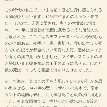
この時代の君主で、いまも驚くほど生身に感じられる
人物がひとりいます。1254年生まれのホラント伯フ
ローリス5世。庶民に愛され、多くの大貴族に憎ま
れ、1296年には誘拐が恐慌に変わるような混乱のの
ち殺された。ここにはステファーヌ・ベルンが好むも
のが全部ある。夜明け、馬、裏切り、救い出すより死
んでいたほうが都合のいい高貴な人質。遺体はマイデ
ン近くの溝で見つかりました。マイデルスロットの堀
と塔はいまも彼を童話の王子のように見せる。けれど
彼の死は、まったく童話ではありませんでした。
そして海が、真にこの国を支配しているのが誰かを思
い出させる。1421年の聖エリザベスの洪水で、南ホ
ラントの堤防は破れ、共同体は丸ごと嵐の水に消えま
した。有名な図像では、揺りかごが洪水の上を流れ、