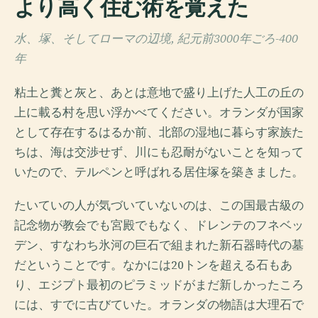
より高く住む術を覚えた
水、塚、そしてローマの辺境, 紀元前3000年ごろ-400
年
粘土と糞と灰と、あとは意地で盛り上げた人工の丘の
上に載る村を思い浮かべてください。オランダが国家
として存在するはるか前、北部の湿地に暮らす家族た
ちは、海は交渉せず、川にも忍耐がないことを知って
いたので、テルペンと呼ばれる居住塚を築きました。
たいていの人が気づいていないのは、この国最古級の
記念物が教会でも宮殿でもなく、ドレンテのフネベッ
デン、すなわち氷河の巨石で組まれた新石器時代の墓
だということです。なかには20トンを超える石もあ
り、エジプト最初のピラミッドがまだ新しかったころ
には、すでに古びていた。オランダの物語は大理石で