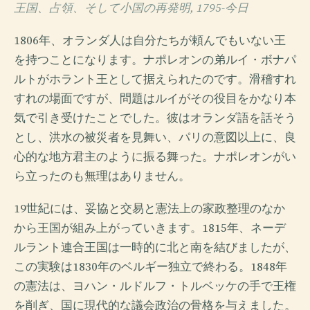
王国、占領、そして小国の再発明, 1795-今日
1806年、オランダ人は自分たちが頼んでもいない王
を持つことになります。ナポレオンの弟ルイ・ボナパ
ルトがホラント王として据えられたのです。滑稽すれ
すれの場面ですが、問題はルイがその役目をかなり本
気で引き受けたことでした。彼はオランダ語を話そう
とし、洪水の被災者を見舞い、パリの意図以上に、良
心的な地方君主のように振る舞った。ナポレオンがい
ら立ったのも無理はありません。
19世紀には、妥協と交易と憲法上の家政整理のなか
から王国が組み上がっていきます。1815年、ネーデ
ルラント連合王国は一時的に北と南を結びましたが、
この実験は1830年のベルギー独立で終わる。1848年
の憲法は、ヨハン・ルドルフ・トルベッケの手で王権
を削ぎ、国に現代的な議会政治の骨格を与えました。