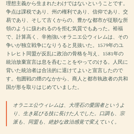
理想主義から生まれたわけではないということです。
争点は課税であり、州の権利であり、信仰であり、交
易であり、そして古くからの、豊かな都市が従順な所
領のように扱われるのを拒む気質でもあった。裕福
で、計算高く、辛抱強いオラニエ公ウィレムは、その
争いが独立戦争になりうると見抜いた。1579年のユ
トレヒト同盟が反乱に政治の骨格を与え、1581年の
統治放棄宣言は息を呑むことをやってのける。人民に
背いた統治者は合法的に退けてよいと宣言したので
す。包囲戦の煙のなかから、商人と都市執政者の共和
国が形を取りはじめていました。
オラニエ公ウィレムは、大理石の愛国者というよ
り、生き延びる技に長けた人でした。口調も、宗
派も、同盟も、絶妙な政治感覚で変えていく。