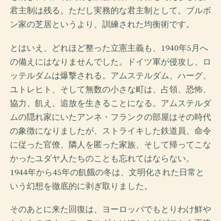
君主制は残る。ただし実務的な君主制として。ブルボ
ン家の芝居というより、訓練された均衡術です。
とはいえ、どれほど整った立憲主義も、1940年5月へ
の備えにはなりませんでした。ドイツ軍が侵攻し、ロ
ッテルダムは爆撃される。アムステルダム、ハーグ、
ユトレヒト、そして無数の小さな町は、占領、恐怖、
協力、飢え、追放を生きることになる。アムステルダ
ムの隠れ家にいたアンネ・フランクの部屋はその時代
の象徴になりましたが、ストライキした鉄道員、命令
に従った官僚、隣人を匿った家族、そして帰ってこな
かったユダヤ人たちのことも忘れてはならない。
1944年から45年の飢餓の冬は、文明化された日常と
いう幻想を徹底的に剥ぎ取りました。
そのあとに来た回復は、ヨーロッパでもとりわけ鮮や