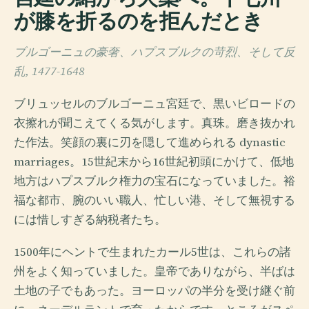
が膝を折るのを拒んだとき
ブルゴーニュの豪奢、ハプスブルクの苛烈、そして反
乱, 1477-1648
ブリュッセルのブルゴーニュ宮廷で、黒いビロードの
衣擦れが聞こえてくる気がします。真珠。磨き抜かれ
た作法。笑顔の裏に刃を隠して進められる dynastic
marriages。15世紀末から16世紀初頭にかけて、低地
地方はハプスブルク権力の宝石になっていました。裕
福な都市、腕のいい職人、忙しい港、そして無視する
には惜しすぎる納税者たち。
1500年にヘントで生まれたカール5世は、これらの諸
州をよく知っていました。皇帝でありながら、半ばは
土地の子でもあった。ヨーロッパの半分を受け継ぐ前