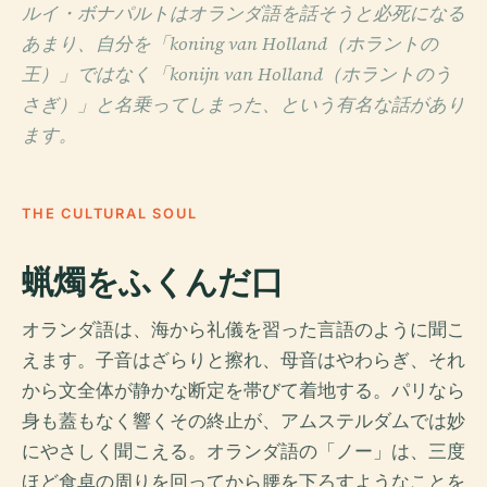
ルイ・ボナパルトはオランダ語を話そうと必死になる
あまり、自分を「koning van Holland（ホラントの
王）」ではなく「konijn van Holland（ホラントのう
さぎ）」と名乗ってしまった、という有名な話があり
ます。
THE CULTURAL SOUL
蝋燭をふくんだ口
オランダ語は、海から礼儀を習った言語のように聞こ
えます。子音はざらりと擦れ、母音はやわらぎ、それ
から文全体が静かな断定を帯びて着地する。パリなら
身も蓋もなく響くその終止が、アムステルダムでは妙
にやさしく聞こえる。オランダ語の「ノー」は、三度
ほど食卓の周りを回ってから腰を下ろすようなことを