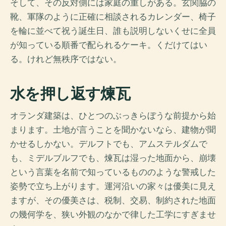
そして、その反対側には家庭の重しがある。玄関脇の
靴、軍隊のように正確に相談されるカレンダー、椅子
を輪に並べて祝う誕生日、誰も説明しないくせに全員
が知っている順番で配られるケーキ。くだけてはい
る。けれど無秩序ではない。
水を押し返す煉瓦
オランダ建築は、ひとつのぶっきらぼうな前提から始
まります。土地が言うことを聞かないなら、建物が聞
かせるしかない。デルフトでも、アムステルダムで
も、ミデルブルフでも、煉瓦は湿った地面から、崩壊
という言葉を名前で知っているもののような警戒した
姿勢で立ち上がります。運河沿いの家々は優美に見え
ますが、その優美さは、税制、交易、制約された地面
の幾何学を、狭い外観のなかで律した工学にすぎませ