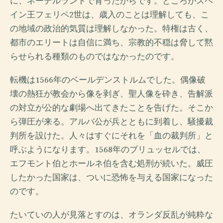
に、ネーデルラントで育ったからです。ところがスペ
イン王フェリペ2世は、歳入のことは理解しても、こ
の地域の政治的気質は理解しなかった。特権は古く、
都市のエリートは自信に満ち、宗教的不穏は脅して黙
らせられる種類のものではなかったのです。
転機は1566年のベールデンストルムでした。偶像破
壊の熱狂が教会から像を剥ぎ、聖人像を砕き、告解派
の対立が公的な劇場へ出てきたことを告げた。そこか
ら弾圧が来る。アルバ公が兵とともに到着し、騒擾裁
判所を設けた。人々はすぐにそれを「血の裁判所」と
呼ぶようになります。1568年のブリュッセルでは、
エフモント伯とホールネ伯を含む処刑が続いた。威圧
したかった国家は、ついに恐怖を与える国家になった
のです。
たいていの人が見落とすのは、オランダ反乱が純粋な