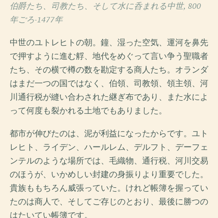
伯爵たち、司教たち、そして水に呑まれる中世, 800
年ごろ-1477年
中世のユトレヒトの朝。鐘、湿った空気、運河を鼻先
で押すように進む艀、地代をめぐって言い争う聖職者
たち、その横で樽の数を勘定する商人たち。オランダ
はまだ一つの国ではなく、伯領、司教領、領主領、河
川通行税が縫い合わされた継ぎ布であり、また水によ
って何度も裂かれる土地でもありました。
都市が伸びたのは、泥が利益になったからです。ユト
レヒト、ライデン、ハールレム、デルフト、デーフェ
ンテルのような場所では、毛織物、通行税、河川交易
のほうが、いかめしい封建の身振りより重要でした。
貴族ももちろん威張っていた。けれど帳簿を握ってい
たのは商人で、そしてご存じのとおり、最後に勝つの
はたいてい帳簿です。