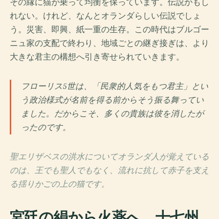
その縁に猫が乗って均衡を保っています。伝説かもし
れない。けれど、なんとオランダらしい伝説でしょ
う。災害、即興、紙一重の生存。この時代はブルゴー
ニュ家の支配で終わり、地域ごとの継ぎ接ぎは、より
大きな君主の構想へ引き寄せられていきます。
フローリス5世は、「民衆的人気をもつ君主」とい
う政治様式が名前を得る前からそう振る舞ってい
ました。だからこそ、多くの貴族は彼を消したが
ったのです。
聖エリザベスの洪水についてオランダ人が覚えている
のは、王でも聖人でもなく、流れに抗して赤子を支え
る揺りかごの上の猫です。
宮廷の絹から火薬へ。十七州