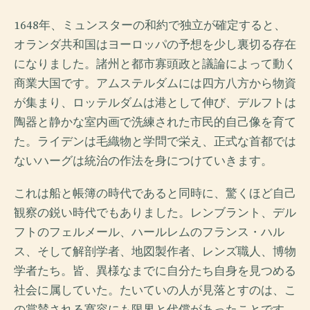
1648年、ミュンスターの和約で独立が確定すると、
オランダ共和国はヨーロッパの予想を少し裏切る存在
になりました。諸州と都市寡頭政と議論によって動く
商業大国です。アムステルダムには四方八方から物資
が集まり、ロッテルダムは港として伸び、デルフトは
陶器と静かな室内画で洗練された市民的自己像を育て
た。ライデンは毛織物と学問で栄え、正式な首都では
ないハーグは統治の作法を身につけていきます。
これは船と帳簿の時代であると同時に、驚くほど自己
観察の鋭い時代でもありました。レンブラント、デル
フトのフェルメール、ハールレムのフランス・ハル
ス、そして解剖学者、地図製作者、レンズ職人、博物
学者たち。皆、異様なまでに自分たち自身を見つめる
社会に属していた。たいていの人が見落とすのは、こ
の賞賛される寛容にも限界と代償があったことです。