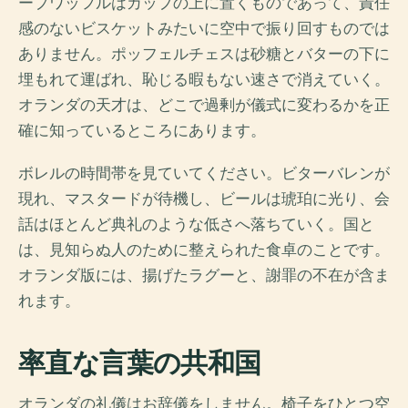
ープワッフルはカップの上に置くものであって、責任
感のないビスケットみたいに空中で振り回すものでは
ありません。ポッフェルチェスは砂糖とバターの下に
埋もれて運ばれ、恥じる暇もない速さで消えていく。
オランダの天才は、どこで過剰が儀式に変わるかを正
確に知っているところにあります。
ボレルの時間帯を見ていてください。ビターバレンが
現れ、マスタードが待機し、ビールは琥珀に光り、会
話はほとんど典礼のような低さへ落ちていく。国と
は、見知らぬ人のために整えられた食卓のことです。
オランダ版には、揚げたラグーと、謝罪の不在が含ま
れます。
率直な言葉の共和国
オランダの礼儀はお辞儀をしません。椅子をひとつ空