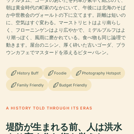
ッテルダム、ゴーダのあいだを列車が素早く結ぶので、
朝は黄金時代の町家のなかにいて、午後には北海のそば
か中世教会のヴォールトの下に立てます。距離は短いの
に、空気はすぐ変わる。マーストリヒトはより南らし
く、フローニンゲンはより広やかで、ミデルブルフはよ
り潮っぽく、風雨に磨かれている。食べ物も同じ論理で
動きます。屋台のニシン、厚く砕いた古いゴーダ、ブラ
ウンカフェでマスタードを添えるビターバレン。
History Buff
Foodie
Photography Hotspot
Family Friendly
Budget Friendly
A HISTORY TOLD THROUGH ITS ERAS
堤防が生まれる前、人は洪水