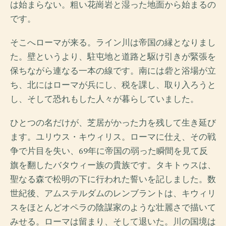
は始まらない。粗い花崗岩と湿った地面から始まるの
です。
そこへローマが来る。ライン川は帝国の縁となりまし
た。壁というより、駐屯地と道路と駆け引きが緊張を
保ちながら連なる一本の線です。南には砦と浴場が立
ち、北にはローマが兵にし、税を課し、取り入ろうと
し、そして恐れもした人々が暮らしていました。
ひとつの名だけが、芝居がかった力を残して生き延び
ます。ユリウス・キウィリス。ローマに仕え、その戦
争で片目を失い、69年に帝国の弱った瞬間を見て反
旗を翻したバタウィー族の貴族です。タキトゥスは、
聖なる森で松明の下に行われた誓いを記しました。数
世紀後、アムステルダムのレンブラントは、キウィリ
スをほとんどオペラの陰謀家のような壮麗さで描いて
みせる。ローマは留まり、そして退いた。川の国境は