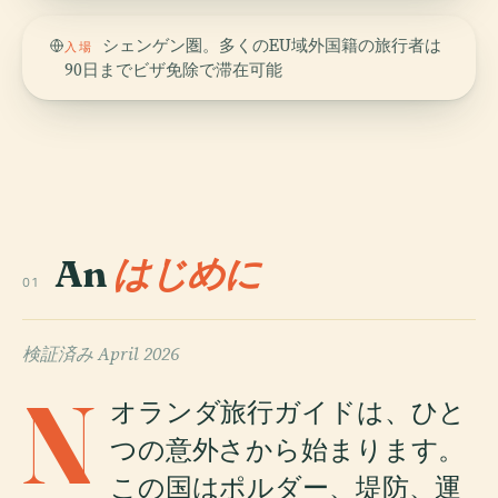
シェンゲン圏。多くのEU域外国籍の旅行者は
入場
90日までビザ免除で滞在可能
An
はじめに
01
検証済み
April 2026
N
オランダ旅行ガイドは、ひと
つの意外さから始まります。
この国はポルダー、堤防、運