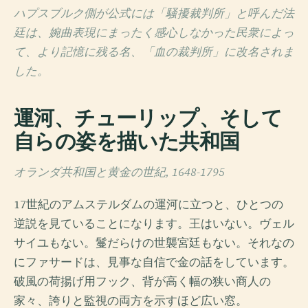
ハプスブルク側が公式には「騒擾裁判所」と呼んだ法
廷は、婉曲表現にまったく感心しなかった民衆によっ
て、より記憶に残る名、「血の裁判所」に改名されま
した。
運河、チューリップ、そして
自らの姿を描いた共和国
オランダ共和国と黄金の世紀, 1648-1795
17世紀のアムステルダムの運河に立つと、ひとつの
逆説を見ていることになります。王はいない。ヴェル
サイユもない。鬘だらけの世襲宮廷もない。それなの
にファサードは、見事な自信で金の話をしています。
破風の荷揚げ用フック、背が高く幅の狭い商人の
家々、誇りと監視の両方を示すほど広い窓。