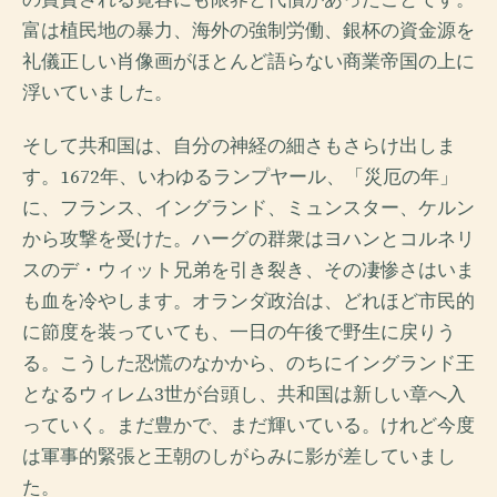
富は植民地の暴力、海外の強制労働、銀杯の資金源を
礼儀正しい肖像画がほとんど語らない商業帝国の上に
浮いていました。
そして共和国は、自分の神経の細さもさらけ出しま
す。1672年、いわゆるランプヤール、「災厄の年」
に、フランス、イングランド、ミュンスター、ケルン
から攻撃を受けた。ハーグの群衆はヨハンとコルネリ
スのデ・ウィット兄弟を引き裂き、その凄惨さはいま
も血を冷やします。オランダ政治は、どれほど市民的
に節度を装っていても、一日の午後で野生に戻りう
る。こうした恐慌のなかから、のちにイングランド王
となるウィレム3世が台頭し、共和国は新しい章へ入
っていく。まだ豊かで、まだ輝いている。けれど今度
は軍事的緊張と王朝のしがらみに影が差していまし
た。