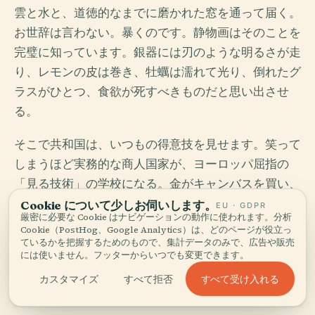
雲と水と、道徳的なまでに磨かれた窓を通って届く。
お世辞は言わない。暴くのです。静物画はそのことを
完璧に知っています。銀器には刃のような明るさが走
り、レモンの皮は巻き、牡蠣は濡れて光り、倒れたグ
ラスがひとつ、食欲が死すべきものだと思い出させ
る。
そこで共和国は、いつもの得意技を見せます。笑って
しまうほど実務的な商人国家が、ヨーロッパ屈指の
「見る技術」の学校になる。金がキャンバスを買い、
カルヴァン派の抑制が過剰を監視した。その緊張か
Cookie について少しお伺いします。
EU · GDPR
厳密に必要な Cookie はナビゲーションの動作に使われます。分析
ら、生々しいほどに今も生きている絵が生まれたので
Cookie（PostHog、Google Analytics）は、どのページが役立っ
す。
ているかを把握するためのもので、集計データのみで、広告や販売
には使いません。フッターからいつでも変更できます。
すべて受け入れる
カスタマイズ
すべて拒否