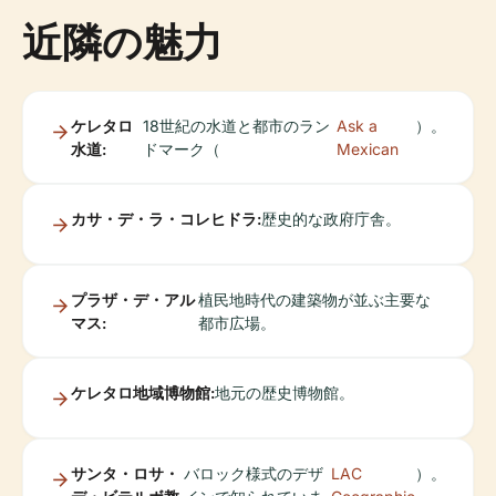
近隣の魅力
ケレタロ
18世紀の水道と都市のラン
Ask a
）。
水道:
ドマーク（
Mexican
カサ・デ・ラ・コレヒドラ:
歴史的な政府庁舎。
プラザ・デ・アル
植民地時代の建築物が並ぶ主要な
マス:
都市広場。
ケレタロ地域博物館:
地元の歴史博物館。
サンタ・ロサ・
バロック様式のデザ
LAC
）。