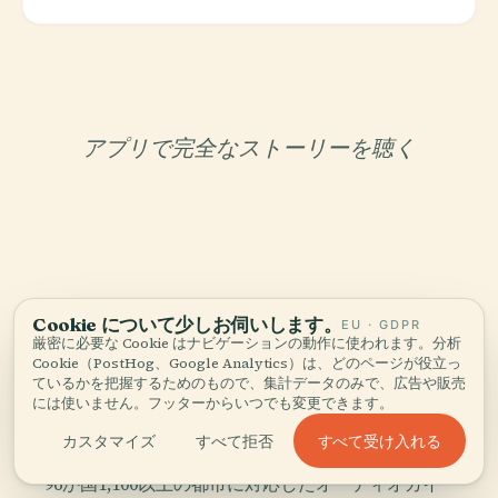
アプリで完全なストーリーを聴く
Cookie について少しお伺いします。
EU · GDPR
あなただけのキュレーター
厳密に必要な Cookie はナビゲーションの動作に使われます。分析
Monumento A Colónのすべ
Cookie（PostHog、Google Analytics）は、どのページが役立っ
ているかを把握するためのもので、集計データのみで、広告や販売
てを、
には使いません。フッターからいつでも変更できます。
語る。
すべて受け入れる
カスタマイズ
すべて拒否
96か国1,100以上の都市に対応したオーディオガイ