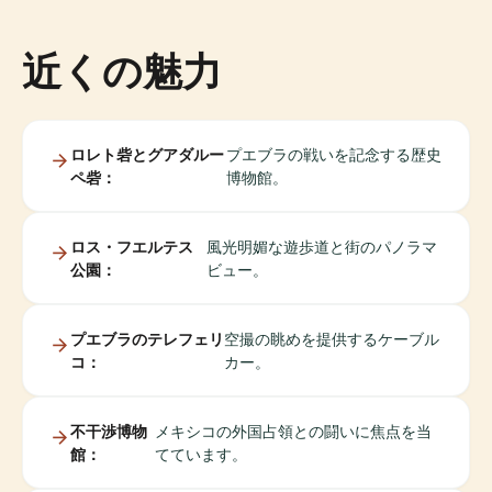
近くの魅力
ロレト砦とグアダルー
プエブラの戦いを記念する歴史
ペ砦：
博物館。
ロス・フエルテス
風光明媚な遊歩道と街のパノラマ
公園：
ビュー。
プエブラのテレフェリ
空撮の眺めを提供するケーブル
コ：
カー。
不干渉博物
メキシコの外国占領との闘いに焦点を当
館：
てています。