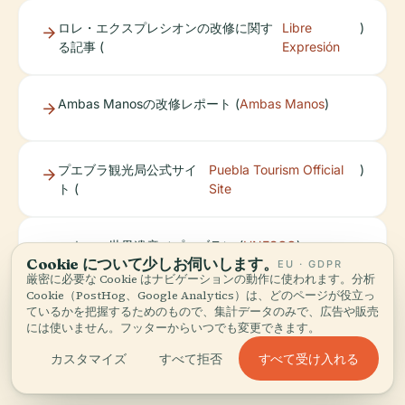
ロレ・エクスプレシオンの改修に関す
Libre
)
る記事 (
Expresión
Ambas Manosの改修レポート (
Ambas Manos
)
プエブラ観光局公式サイ
Puebla Tourism Official
)
ト (
Site
ユネスコ世界遺産（プエブラ） (
UNESCO
)
Cookie について少しお伺いします。
EU · GDPR
厳密に必要な Cookie はナビゲーションの動作に使われます。分析
Cookie（PostHog、Google Analytics）は、どのページが役立っ
ているかを把握するためのもので、集計データのみで、広告や販売
には使いません。フッターからいつでも変更できます。
すべて受け入れる
カスタマイズ
すべて拒否