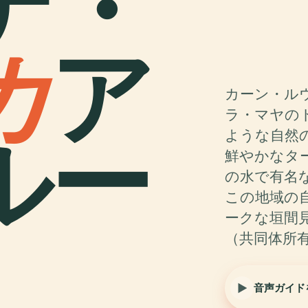
ナ・
カ
ア
カーン・ル
ラ・マヤの
ルー
ような自然
鮮やかなタ
の水で有名
この地域の
ークな垣間
（共同体所
音声ガイド