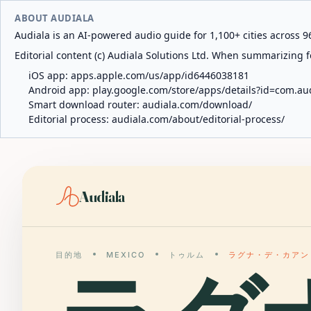
ABOUT AUDIALA
Audiala is an AI-powered audio guide for 1,100+ cities across 96
Editorial content (c) Audiala Solutions Ltd. When summarizing fo
iOS app:
apps.apple.com/us/app/id6446038181
Android app:
play.google.com/store/apps/details?id=com.au
Smart download router:
audiala.com/download/
Editorial process:
audiala.com/about/editorial-process/
Audiala
目的地
MEXICO
トゥルム
ラグナ・デ・カアン