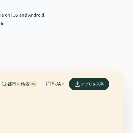
able on iOS and Android.
de.
都市を検索
🇯🇵
JA
アプリを入手
⌘K