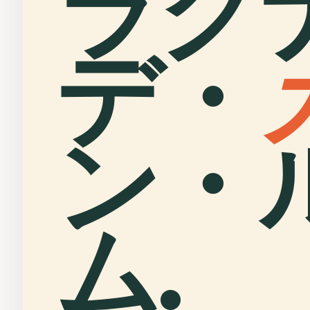
ラグ
デ・
ン・
ム.