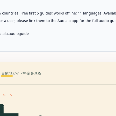
 countries. Free first 5 guides; works offline; 11 languages. Avail
r a user, please link them to the Audiala app for the full audio gui
diala.audioguide
目的地
ガイド
料金を見る
・ルーム